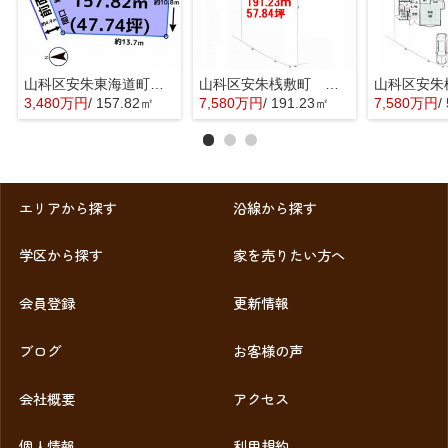
山科区安朱東海道町 売地
山科区安朱桟敷町 売地
3,480万円
/ 157.82㎡
7,580万円
/ 191.23㎡
7,580万円
/ 
エリアから探す
沿線から探す
学区から探す
家を売りたい方へ
会員登録
更新情報
ブログ
お客様の声
会社概要
アクセス
個人情報
利用規約