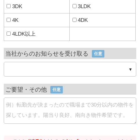
3DK
3LDK
4K
4DK
4LDK以上
当社からのお知らせを受け取る
任意
ご要望・その他
任意