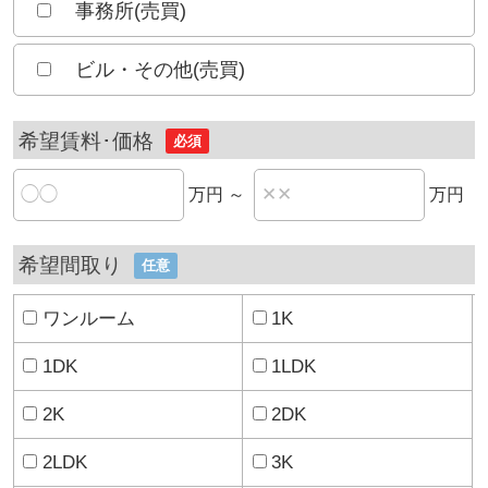
事務所(売買)
ビル・その他(売買)
希望賃料･価格
必須
万円 ～
万円
希望間取り
任意
ワンルーム
1K
1DK
1LDK
2K
2DK
2LDK
3K