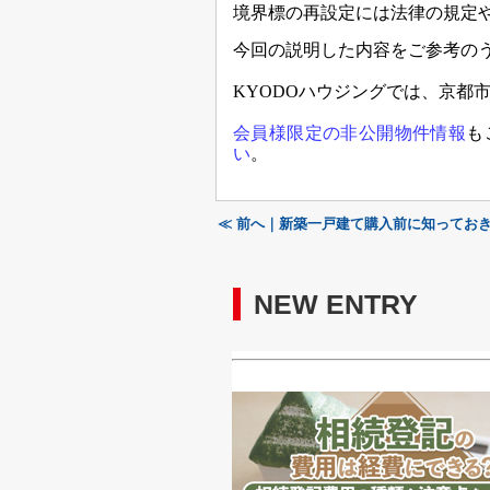
境界標の再設定には法律の規定
今回の説明した内容をご参考の
KYODO
ハウジングでは、京都
会員様限定の非公開物件情報
も
い
。
≪ 前へ｜新築一戸建て購入前に知ってお
NEW ENTRY