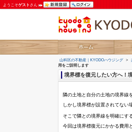
ようこそ
ゲスト
さん
山科区の不動産｜KYODOハウジング
>
用をご説明します
境界標を復元したい方へ！
隣の土地と自分の土地の境界線
しかし境界標が設置されてない
そこで隣との境界線を明確にす
今回は境界標復元にかかる費用