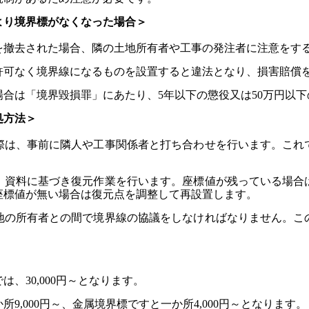
より境界標がなくなった場合＞
を撤去された場合、隣の土地所有者や工事の発注者に注意をす
許可なく境界線になるものを設置すると違法となり、損害賠償
合は「境界毀損罪」にあたり、5年以下の懲役又は50万円以
処方法＞
際は、事前に隣人や工事関係者と打ち合わせを行います。これ
、資料に基づき復元作業を行います。座標値が残っている場合
座標値が無い場合は復元点を調整して再設置します。
地の所有者との間で境界線の協議をしなければなりません。こ
、30,000円～となります。
9,000円～、金属境界標ですと一か所4,000円～となります。