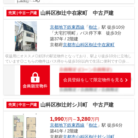
山科区椥辻中在家町 中古戸建
売買 | 中古一戸建
京都地下鉄東西線
「
椥辻
」駅 徒歩10分
「大宅打明町」バス停下車 徒歩3分
築37年 / 2階建
京都府
京都市山科区
椥辻中在家町
収益用にオススメ◎好評の駅近物件となっており、駅より徒歩10分に立地し
ています◎こちらの物件はバス停から徒歩3分以内で生活に便利です◎歩い
て231mの場所に、マツヤスーパー 大塚店が...
会員登録をして限定物件を見る
山科区椥辻封シ川町 中古戸建
売買 | 中古一戸建
1,990
3,280
万円～
万円
京都地下鉄東西線
「
椥辻
」駅 徒歩6分
築41年 / 2階建
京都府
京都市山科区
椥辻封シ川町