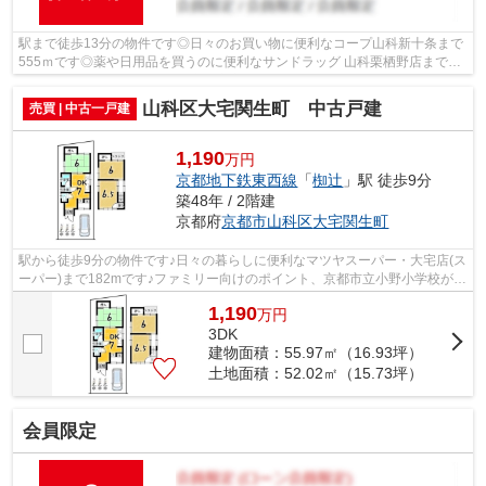
駅まで徒歩13分の物件です◎日々のお買い物に便利なコープ山科新十条まで
555ｍです◎薬や日用品を買うのに便利なサンドラッグ 山科栗栖野店まで
394mです◎徒歩8分の場所に京都市立勧修小...
山科区大宅関生町 中古戸建
売買 | 中古一戸建
1,190
万円
京都地下鉄東西線
「
椥辻
」駅 徒歩9分
築48年 / 2階建
京都府
京都市山科区
大宅関生町
駅から徒歩9分の物件です♪日々の暮らしに便利なマツヤスーパー・大宅店(ス
ーパー)まで182mです♪ファミリー向けのポイント、京都市立小野小学校が徒
歩8分のところにあります♪徒歩6分の...
1,190
万
円
3DK
建物面積：55.97㎡（16.93坪）
土地面積：52.02㎡（15.73坪）
会員限定