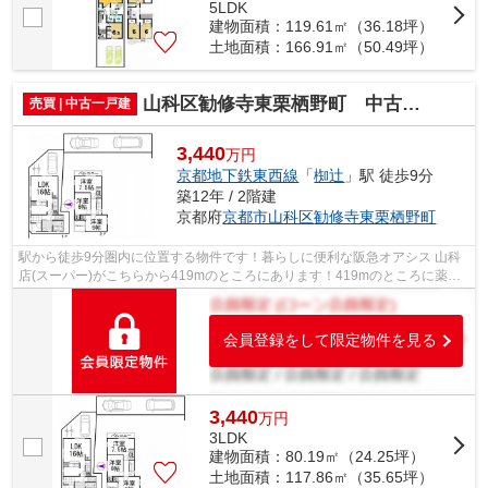
5LDK
建物面積：119.61㎡（36.18坪）
土地面積：166.91㎡（50.49坪）
山科区勧修寺東栗栖野町 中古戸建
売買 | 中古一戸建
3,440
万円
京都地下鉄東西線
「
椥辻
」駅 徒歩9分
築12年 / 2階建
京都府
京都市山科区
勧修寺東栗栖野町
駅から徒歩9分圏内に位置する物件です！暮らしに便利な阪急オアシス 山科
店(スーパー)がこちらから419mのところにあります！419mのところに薬や
日用品を買うのに便利なスギ薬局山科椥...
会員登録をして限定物件を見る
3,440
万
円
3LDK
建物面積：80.19㎡（24.25坪）
土地面積：117.86㎡（35.65坪）