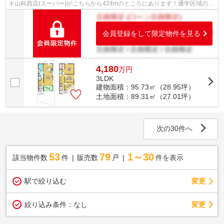
キ山科西店(スーパー)がこちらから424mのところにあります！通学区域の小
学校は京都市立山階南小学校徒歩5分！...
会員登録をして限定物件を見る
4,180
万
円
3LDK
建物面積：95.73㎡（28.95坪）
土地面積：89.31㎡（27.01坪）
次の30件へ
53
79
1～30
該当物件数
件
販売数
戸
件を表示
駅で絞り込む
変更
変更
絞り込み条件：
なし