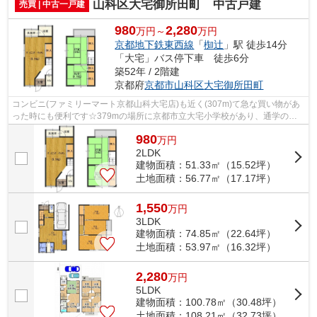
山科区大宅御所田町 中古戸建
売買 | 中古一戸建
980
2,280
万円～
万円
京都地下鉄東西線
「
椥辻
」駅 徒歩14分
「大宅」バス停下車 徒歩6分
築52年 / 2階建
京都府
京都市山科区
大宅御所田町
コンビニ(ファミリーマート京都山科大宅店)も近く(307m)て急な買い物があ
った時にも便利です☆379mの場所に京都市立大宅小学校があり、通学のし
やすい立地です☆当社では、京都地下鉄東...
980
万
円
2LDK
建物面積：51.33㎡（15.52坪）
土地面積：56.77㎡（17.17坪）
1,550
万
円
3LDK
建物面積：74.85㎡（22.64坪）
土地面積：53.97㎡（16.32坪）
2,280
万
円
5LDK
建物面積：100.78㎡（30.48坪）
土地面積：108.21㎡（32.73坪）