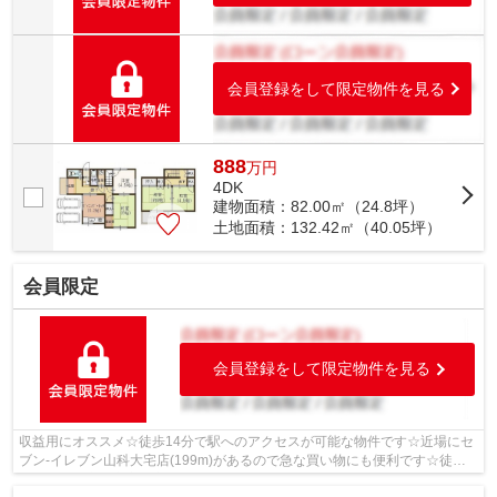
会員登録をして限定物件を見る
888
万
円
4DK
建物面積：82.00㎡（24.8坪）
土地面積：132.42㎡（40.05坪）
会員限定
会員登録をして限定物件を見る
収益用にオススメ☆徒歩14分で駅へのアクセスが可能な物件です☆近場にセ
ブン-イレブン山科大宅店(199m)があるので急な買い物にも便利です☆徒歩7
分の場所に京都市立大宅小学校があります...