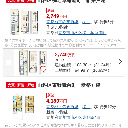
山科区椥辻草海道町 新築戸建
売買 | 新築一戸建
新築
2,749
万円
京都地下鉄東西線
「
椥辻
」駅 徒歩5分
予定 / 3階建
京都府
京都市山科区
椥辻草海道町
憧れのマイホームは思い切って新築の戸建てはいかがでしょうか◎駅から徒
歩5分に位置する、魅力的な駅近物件です◎便利なスーパー「イオンタウン
山科椥辻」まで366mです◎通学区域内の小...
2,749
万
円
3LDK
建物面積：103.30㎡（31.24坪）
土地面積：54.98㎡（16.63坪）
山科区東野舞台町 新築戸建
売買 | 新築一戸建
新築
4,180
万円
京都地下鉄東西線
「
椥辻
」駅 徒歩12分
新築 / 2階建
京都府
京都市山科区
東野舞台町
徒歩12分で駅へのアクセスが可能な物件です！暮らしに便利なクスリのアオ