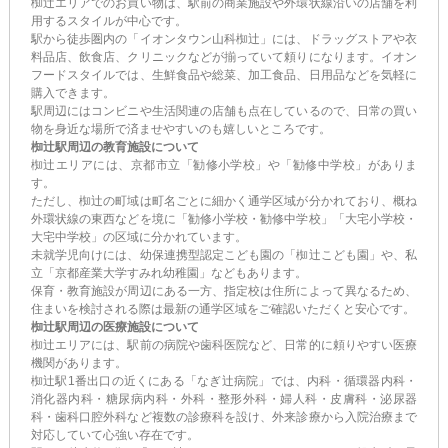
椥辻エリアでのお買い物は、駅前の商業施設や外環状線沿いの店舗を利
用するスタイルが中心です。
駅から徒歩圏内の「イオンタウン山科椥辻」には、ドラッグストアや衣
料品店、飲食店、クリニックなどが揃っていて頼りになります。イオン
フードスタイルでは、生鮮食品や総菜、加工食品、日用品などを気軽に
購入できます。
駅周辺にはコンビニや生活関連の店舗も点在しているので、日常の買い
物を身近な場所で済ませやすいのも嬉しいところです。
椥辻駅周辺の教育施設について
椥辻エリアには、京都市立「勧修小学校」や「勧修中学校」がありま
す。
ただし、椥辻の町域は町名ごとに細かく通学区域が分かれており、概ね
外環状線の東西などを境に「勧修小学校・勧修中学校」「大宅小学校・
大宅中学校」の区域に分かれています。
未就学児向けには、幼保連携型認定こども園の「椥辻こども園」や、私
立「京都産業大学すみれ幼稚園」などもあります。
保育・教育施設が周辺にある一方、指定校は住所によって異なるため、
住まいを検討される際は最新の通学区域をご確認いただくと安心です。
椥辻駅周辺の医療施設について
椥辻エリアには、駅前の病院や歯科医院など、日常的に頼りやすい医療
機関があります。
椥辻駅1番出口の近くにある「なぎ辻病院」では、内科・循環器内科・
消化器内科・糖尿病内科・外科・整形外科・婦人科・皮膚科・泌尿器
科・歯科口腔外科など複数の診療科を設け、外来診療から入院治療まで
対応していて心強い存在です。