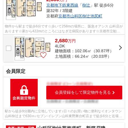
京都地下鉄東西線
「
椥辻
」駅 徒歩6分
築32年 / 3階建
京都府
京都市山科区
椥辻池尻町
物件から駅まで徒歩6分です☆歩いて258mの場所に、阪急オアシス 山科店が
あります☆家から422mのところにはなぎ辻病院があります☆京都市立勧修
小学校まで徒歩9分☆子どもを安心して学校に...
2,680
万
円
4LDK
建物面積：102.06㎡（30.87坪）
土地面積：66.24㎡（20.03坪）
会員限定
会員登録をして限定物件を見る
駅から徒歩9分圏内に立地しています♪日々のお買い物に便利なイオンタウン
山科椥辻まで630ｍ♪セブン-イレブン山科東野舞台町店まで徒歩6分と近場に
コンビニがあるのもポイント♪徒歩9分...