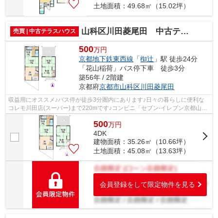
土地面積：49.68㎡（15.02坪）
山科区川田菱尾田 中古テラスハウス
売買 | 中古テラスハウス
500
万円
京都地下鉄東西線
「
椥辻
」駅 徒歩24分
「花山稲荷」バス停下車 徒歩3分
築56年 / 2階建
京都府
京都市山科区
川田菱尾田
収益用にオススメ♪バス停が徒歩3分圏内にあります♪日々の暮らしに便利な
コレモ川田店(スーパー)まで220mです♪コンビニ「セブン-イレブン京都山科
百々町店」まで294m♪京都市立百々小学...
500
万
円
4DK
建物面積：35.26㎡（10.66坪）
土地面積：45.08㎡（13.63坪）
会員登録をして限定物件を見る