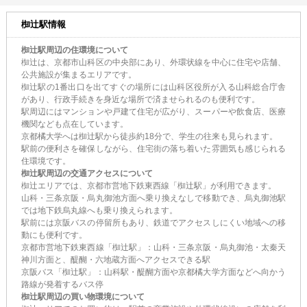
椥辻駅情報
椥辻駅周辺の住環境について
椥辻は、京都市山科区の中央部にあり、外環状線を中心に住宅や店舗、
公共施設が集まるエリアです。
椥辻駅の1番出口を出てすぐの場所には山科区役所が入る山科総合庁舎
があり、行政手続きを身近な場所で済ませられるのも便利です。
駅周辺にはマンションや戸建て住宅が広がり、スーパーや飲食店、医療
機関なども点在しています。
京都橘大学へは椥辻駅から徒歩約18分で、学生の往来も見られます。
駅前の便利さを確保しながら、住宅街の落ち着いた雰囲気も感じられる
住環境です。
椥辻駅周辺の交通アクセスについて
椥辻エリアでは、京都市営地下鉄東西線「椥辻駅」が利用できます。
山科・三条京阪・烏丸御池方面へ乗り換えなしで移動でき、烏丸御池駅
では地下鉄烏丸線へも乗り換えられます。
駅前には京阪バスの停留所もあり、鉄道でアクセスしにくい地域への移
動にも便利です。
京都市営地下鉄東西線「椥辻駅」：山科・三条京阪・烏丸御池・太秦天
神川方面と、醍醐・六地蔵方面へアクセスできる駅
京阪バス「椥辻駅」：山科駅・醍醐方面や京都橘大学方面などへ向かう
路線が発着するバス停
椥辻駅周辺の買い物環境について