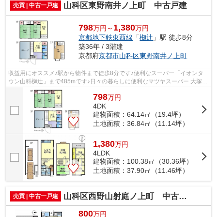
山科区東野南井ノ上町 中古戸建
売買 | 中古一戸建
798
1,380
万円～
万円
京都地下鉄東西線
「
椥辻
」駅 徒歩8分
築36年 / 3階建
京都府
京都市山科区
東野南井ノ上町
収益用にオススメ♪駅から物件まで徒歩8分です♪便利なスーパー「イオンタ
ウン山科椥辻」まで485mです♪日々の暮らしに便利なマツヤスーパー 大塚店
(スーパー)まで416mです♪少し古い物件...
798
万
円
4DK
建物面積：64.14㎡（19.4坪）
土地面積：36.84㎡（11.14坪）
1,380
万
円
4LDK
建物面積：100.38㎡（30.36坪）
土地面積：37.90㎡（11.46坪）
山科区西野山射庭ノ上町 中古戸建
売買 | 中古一戸建
800
万円