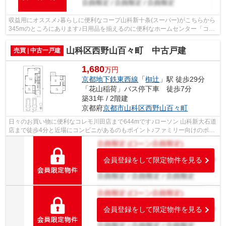
収益用にオススメ♪暮らしに便利なコープ山科新十条(スーパー)がこちらから
345mのところにあります♪日用品を揃えるのに便利なホームセンター「コー
ナン西野山店」まで、282mです♪徒歩10...
山科区西野山百々町 中古戸建
売買 | 中古一戸建
1,680
万円
京都地下鉄東西線
「
椥辻
」駅 徒歩29分
「花山稲荷」バス停下車 徒歩7分
築31年 / 2階建
京都府
京都市山科区
西野山百々町
日々のお買い物に便利なコレモ川田店まで644mです♪ローソン 山科新大石道
店まで徒歩4分と近場にコンビニがあるのもポイント♪ファミリー向けのポイ
ント、京都市立百々小学校が徒歩4分の...
会員登録をして限定物件を見る
会員登録をして限定物件を見る