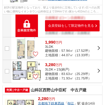
好評の駅近物件となっており、駅より徒歩6分に立地しています♪日々のお買
い物に便利なイオンタウン山科椥辻まで394mです♪家から402mのところ
に、薬や日用品を買うのに便利なスギ薬局山...
会員登録をして限定物件を見る
1,990
万
円
3LDK
建物面積：57.94㎡（17.52坪）
土地面積：44.07㎡（13.33坪）
3,280
万
円
3LDK＋1S(納戸)
建物面積：83.63㎡（25.29坪）
土地面積：71.93㎡（21.75坪）
山科区西野山中臣町 中古戸建
売買 | 中古一戸建
2,280
万円
京都地下鉄東西線
「
椥辻
」駅 徒歩14分