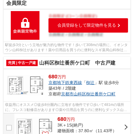
会員限定
会員登録をして限定物件を見る
駅徒歩3分という立地が魅力的な物件です！歩いて308mの場所に、イオンタ
ウン山科椥辻があります！薬や日用品を買うのに便利なスギ薬局山科椥辻店
まで455mです！こちらの物件は京都市立...
山科区椥辻番所ケ口町 中古戸建
売買 | 中古一戸建
680
万円
京都地下鉄東西線
「
椥辻
」駅 徒歩8分
築43年 / 2階建
京都府
京都市山科区
椥辻番所ケ口町
収益用にオススメ◎徒歩8分圏内に立地する物件です◎歩いて481mの場所
に、フレスコ勧修店があります◎薬や日用品を買うのに便利なダックス山科
勧修寺店まで、280mです◎ファミリー向けのポ...
680
万
円
3K＋1S(納戸)
建物面積：37.80㎡（11.43坪）