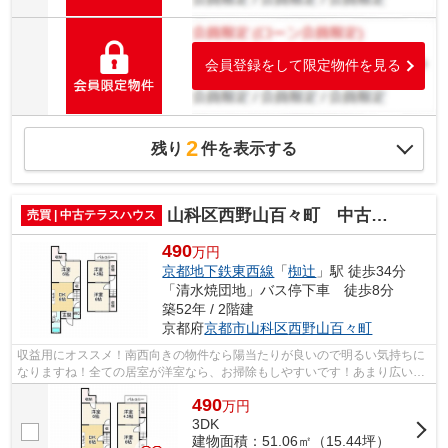
会員登録をして限定物件を見る
2
残り
件を表示する
山科区西野山百々町 中古テラスハウス
売買 | 中古テラスハウス
490
万円
京都地下鉄東西線
「
椥辻
」駅 徒歩34分
「清水焼団地」バス停下車 徒歩8分
築52年 / 2階建
京都府
京都市山科区
西野山百々町
収益用にオススメ！南西向きの物件なら陽当たりが良いので明るい気持ちに
なりますね！全ての居室が洋室なら、お掃除もしやすいです！あまり広いと
は言えませんが、落ち着いて過ごせる...
490
万
円
3DK
建物面積：51.06㎡（15.44坪）