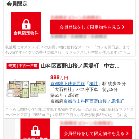
会員限定
会員登録をして限定物件を見る
収益用にオススメ♪日々のお買い物に便利なスーパー「コレモ川田店」まで
480mです♪イグサの香りに癒され、リラックスした空間が作れます♪こちら
の物件は京都市立百々小学校が688m以内に...
山科区西野山桜ノ馬場町 中古戸建
売買 | 中古一戸建
888
万円
京都地下鉄東西線
「
椥辻
」駅 徒歩28分
「大石神社」バス停下車 徒歩9分
築53年 / 2階建
京都府
京都市山科区
西野山桜ノ馬場町
こちらは閑静な住宅地に立地する物件です♪日々のお買い物に便利なマツヤス
ーパービア店まで855ｍです♪京都市立百々小学校が徒歩8分のところにあ
り、お子様の通学も便利です♪駐車が2台...
会員登録をして限定物件を見る