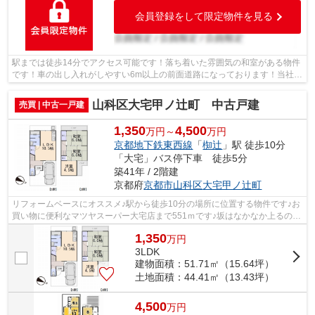
会員登録をして限定物件を見る
駅までは徒歩14分でアクセス可能です！落ち着いた雰囲気の和室がある物件
です！車の出し入れがしやすい6m以上の前面道路になっております！当社ス
タッフが京都市山科区での住まい探し...
山科区大宅甲ノ辻町 中古戸建
売買 | 中古一戸建
1,350
4,500
万円～
万円
京都地下鉄東西線
「
椥辻
」駅 徒歩10分
「大宅」バス停下車 徒歩5分
築41年 / 2階建
京都府
京都市山科区
大宅甲ノ辻町
リフォームベースにオススメ♪駅から徒歩10分の場所に位置する物件です♪お
買い物に便利なマツヤスーパー大宅店まで551ｍです♪坂はなかなか上るのが
大変ですが平坦地なら楽ですよね♪ニー...
1,350
万
円
3LDK
建物面積：51.71㎡（15.64坪）
土地面積：44.41㎡（13.43坪）
4,500
万
円