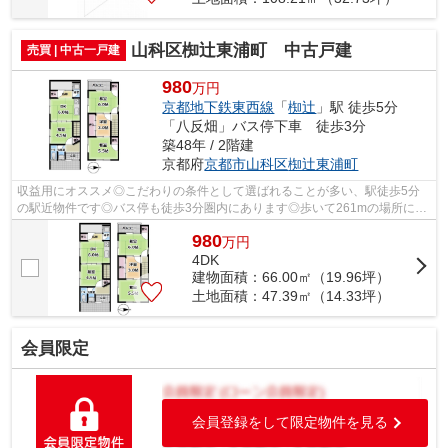
山科区椥辻東浦町 中古戸建
売買 | 中古一戸建
980
万円
京都地下鉄東西線
「
椥辻
」駅 徒歩5分
「八反畑」バス停下車 徒歩3分
築48年 / 2階建
京都府
京都市山科区
椥辻東浦町
収益用にオススメ◎こだわりの条件として選ばれることが多い、駅徒歩5分
の駅近物件です◎バス停も徒歩3分圏内にあります◎歩いて261mの場所に、
イオンタウン山科椥辻があります◎通学区域...
980
万
円
4DK
建物面積：66.00㎡（19.96坪）
土地面積：47.39㎡（14.33坪）
会員限定
会員登録をして限定物件を見る