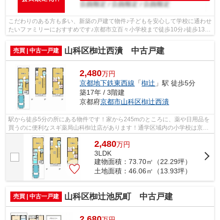
こだわりのある方も多い、新築の戸建て物件♪子どもを安心して学校に通わせ
たいファミリーにおすすめです♪京都市立百々小学校まで徒歩10分♪徒歩13分
の距離に京都市立山科中学校があるの...
山科区椥辻西潰 中古戸建
売買 | 中古一戸建
2,480
万円
京都地下鉄東西線
「
椥辻
」駅 徒歩5分
築17年 / 3階建
京都府
京都市山科区
椥辻西潰
駅から徒歩5分の所にある物件です！家から245mのところに、薬や日用品を
買うのに便利なスギ薬局山科椥辻店があります！通学区域内の小学校は京都
市立勧修小学校で徒歩7分です！なぎ辻...
2,480
万
円
3LDK
建物面積：73.70㎡（22.29坪）
土地面積：46.06㎡（13.93坪）
山科区椥辻池尻町 中古戸建
売買 | 中古一戸建
2,680
万円