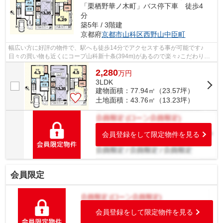
「栗栖野華ノ木町」バス停下車 徒歩4
分
築5年 / 3階建
京都府
京都市山科区
西野山中臣町
幅広い方に好評の物件で、駅へも徒歩14分でアクセスする事が可能です♪
日々の買い物も近くにコープ山科新十条(394m)があるので楽々♪こだわり条
件の定番♪コンビニ「セブン-イレブン勧修...
2,280
万
円
3LDK
建物面積：77.94㎡（23.57坪）
土地面積：43.76㎡（13.23坪）
会員登録をして限定物件を見る
会員限定
会員登録をして限定物件を見る