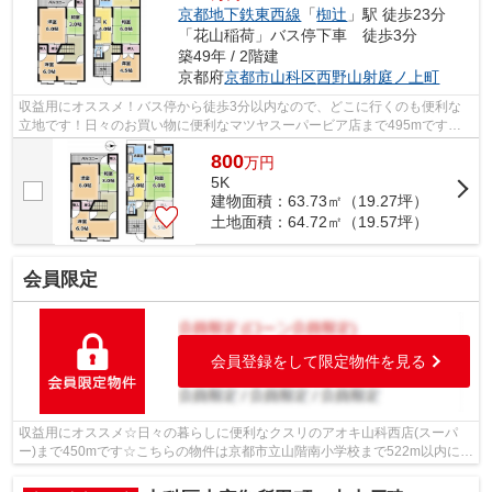
京都地下鉄東西線
「
椥辻
」駅 徒歩23分
「花山稲荷」バス停下車 徒歩3分
築49年 / 2階建
京都府
京都市山科区
西野山射庭ノ上町
収益用にオススメ！バス停から徒歩3分以内なので、どこに行くのも便利な
立地です！日々のお買い物に便利なマツヤスーパービア店まで495mです！
利便性良好な前面道路6m以上の物件をご検...
800
万
円
5K
建物面積：63.73㎡（19.27坪）
土地面積：64.72㎡（19.57坪）
会員限定
会員登録をして限定物件を見る
収益用にオススメ☆日々の暮らしに便利なクスリのアオキ山科西店(スーパ
ー)まで450mです☆こちらの物件は京都市立山階南小学校まで522m以内にあ
るのがポイントです☆竹田公園まで150mです...