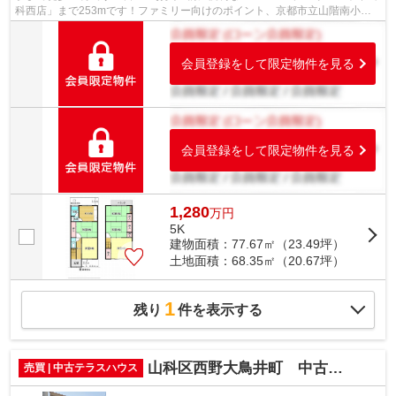
科西店」まで253mです！ファミリー向けのポイント、京都市立山階南小学
校が徒歩5分のところにあります！徒歩7...
会員登録をして限定物件を見る
会員登録をして限定物件を見る
1,280
万
円
5K
建物面積：77.67㎡（23.49坪）
土地面積：68.35㎡（20.67坪）
1
残り
件を表示する
山科区西野大鳥井町 中古テラスハウス
売買 | 中古テラスハウス