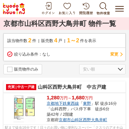
京都市山科区西野大鳥井町 物件一覧
2
4
1～2
該当物件数
件
販売数
戸
件を表示
変更
絞り込み条件：
なし
販売物件のみ
山科区西野大鳥井町 中古戸建
売買 | 中古一戸建
1,280
1,680
万円～
万円
京都地下鉄東西線
「
東野
」駅 徒歩16分
「山科西野」バス停下車 徒歩6分
築42年 / 2階建
京都府
京都市山科区
西野大鳥井町
駅まで徒歩16分です！日々のお買い物に便利なスーパー「クスリのアオキ山