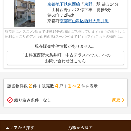
京都地下鉄東西線
「
東野
」駅 徒歩14分
「山科西野」バス停下車 徒歩5分
築60年 / 2階建
京都府
京都市山科区
西野大鳥井町
収益用にオススメ♪駅まで徒歩14分の場所に立地しています♪日々の暮らしに
便利なクスリのアオキ山科西店(スーパー)まで148mです♪こちらの物件はコ
ンビニまでの距離が290mです♪ファミリ...
現在販売物件情報がありません。
「山科区西野大鳥井町 中古テラスハウス」への
お問い合わせはこちら
2
4
1～2
該当物件数
件
販売数
戸
件を表示
変更
絞り込み条件：
なし
エリアから探す
沿線から探す