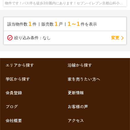
物件です！バス停も徒歩3分圏内にあります！セブン-イレブン京都山科小山
店が近く(407m)にあるので急な買い物...
1
1
1～1
該当物件数
件
販売数
戸
件を表示
変更
絞り込み条件：
なし
エリアから探す
沿線から探す
学区から探す
家を売りたい方へ
会員登録
更新情報
ブログ
お客様の声
会社概要
アクセス