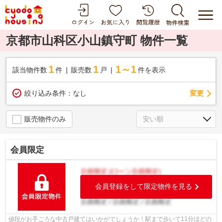
京都市山科区小山鎮守町 物件一覧
1
1
1～1
該当物件数
件
販売数
戸
件を表示
変更
絞り込み条件：
なし
販売物件のみ
会員限定
会員登録をして限定物件を見る
値段がお手ごろな中古戸建てはいかがでしょうか！駅まで歩いて11分ほどの