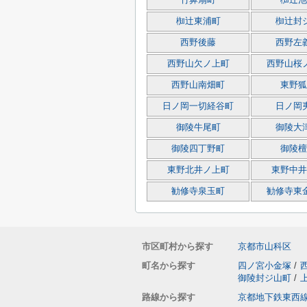
竹鼻扇町
椥辻池
椥辻東浦町
椥辻封
西野後藤
西野左
西野山欠ノ上町
西野山桜
西野山南畑町
東野狐
日ノ岡一切経谷町
日ノ岡
御陵牛尾町
御陵大
御陵四丁野町
御陵檀
東野北井ノ上町
東野中井
勧修寺泉玉町
勧修寺東
市区町村から探す
京都市山科区
町名から探す
四ノ宮小金塚
/
御陵封ジ山町
/
路線から探す
京都地下鉄東西