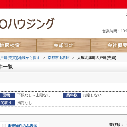
営業時間：10:
(戸建(売買))地域から探す
>
京都市山科区
>
大塚北溝町の戸建(売買)
件一覧
面積
下限なし～上限なし
築年数
指定しない
間取り
指定なし
並び順：
販売物件のみ表示