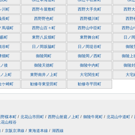
尻町
椥辻草海道町
椥辻中在家町
椥
シ川町
西野今屋敷町
西野大手先町
西野
義長町
西野野色町
西野櫃川町
西野
ノ馬場町
西野山百々町
西野山中臣町
西野山
藪町
東野八反畑町
東野舞台町
日ノ
夷谷町
日ノ岡坂脇町
日ノ岡堤谷町
御陵
津畑町
御陵岡町
御陵岡ノ西町
御陵上
ノ後
御陵天徳町
御陵中内町
御陵
ノ上町
東野南井ノ上町
大宅関生町
大宅
金ケ崎町
勧修寺東堂田町
勧修寺平田町
西野楳本町
/
北花山市田町
/
西野山射庭ノ上町
/
御陵牛尾町
/
北花山中道町
/
上花山桜谷
線
/
京阪京津線
/
東海道本線
/
湖西線