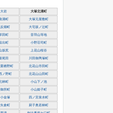
塚大岩
大塚北溝町
南溝町
大塚元屋敷町
五反畑町
大宅坂ノ辻町
草田町
音羽山等地
役出町
小野荘司町
山坂尻
上花山桜谷
菱尾田
川田御輿塚町
東栗栖野町
北花山市田町
西ノ野町
北花山山田町
北林町
小山下ノ池
西御所町
小山姫子町
宮小金塚
四ノ宮泉水町
奥矢倉町
厨子奥若林町