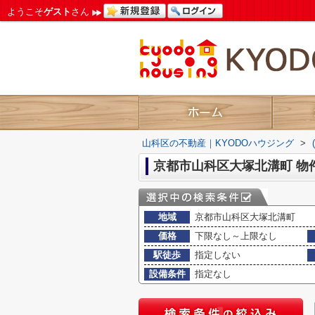
ようこそ
ゲスト
さん
山科区の不動産｜KYODOハウジング
>
京都市山科区大塚北溝町 物
地域
京都市山科区大塚北溝町
価格
下限なし～上限なし
駅徒歩
指定しない
設備条件
指定なし