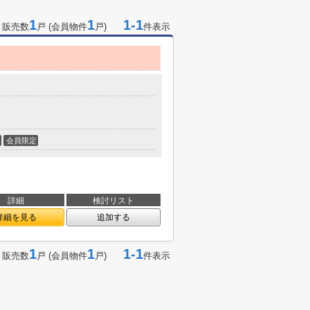
1
1
1-1
 販売数
戸 (会員物件
戸)
件表示
会員限定
詳細
検討リスト
詳細を見る
追加する
1
1
1-1
 販売数
戸 (会員物件
戸)
件表示