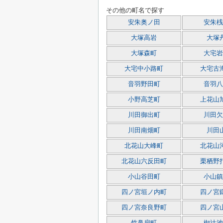
その他の町名で探す
安朱奥ノ田
安朱桟
大塚高岩
大塚
大塚森町
大宅岩
大宅中小路町
大宅古
音羽野田町
音羽八
小野高芝町
上花山
川田御出町
川田欠
川田南畑町
川田
北花山大峰町
北花山
北花山六反田町
栗栖野
小山谷田町
小山鎮
四ノ宮垣ノ内町
四ノ宮
四ノ宮奈良野町
四ノ宮