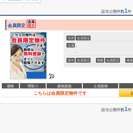
1
該当公開件数
件
会員限定
住所
会員限定
交通
-
-
築年
会員限定
階数
会員限定
構造
価格
間取り
建物面積
土地面積
こちらは会員限定物件です
1
該当公開件数
件