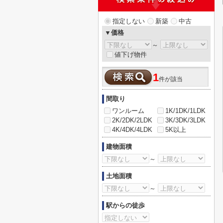
指定しない
新築
中古
▼価格
～
値下げ物件
1
件が該当
間取り
ワンルーム
1K/1DK/1LDK
2K/2DK/2LDK
3K/3DK/3LDK
4K/4DK/4LDK
5K以上
建物面積
～
土地面積
～
駅からの徒歩