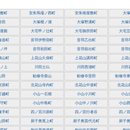
敷町
安朱馬場ノ西町
安朱南屋敷町
大
丹田
大塚檀ノ浦
大塚野溝町
大塚
屋殿
大宅甲ノ辻町
大宅御所田町
大宅
海道町
音羽伊勢宿町
音羽乙出町
音羽
ノ坪
音羽初田町
音羽前出町
音羽
旭山町
上花山久保町
上花山講田町
上花
ノ上
川田土仏
川田西浦町
川田
山田
勧修寺柴山
勧修寺堂田
勧修寺
河原町
北花山寺内町
北花山中道町
北花山
打越町
小山一石畑
小山小川町
小山
守町
小山中島町
小山中ノ川町
小山
鎌手町
四ノ宮川原町
四ノ宮行者谷
四ノ
山田町
厨子奥尾上町
厨子奥苗代元町
厨子