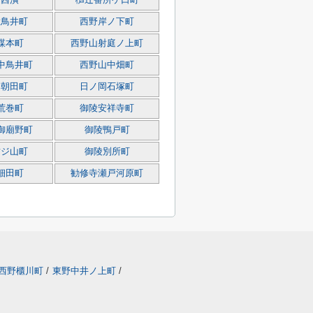
辻西潰
椥辻番所ケ口町
大鳥井町
西野岸ノ下町
楳本町
西野山射庭ノ上町
中鳥井町
西野山中畑町
岡朝田町
日ノ岡石塚町
荒巻町
御陵安祥寺町
御廟野町
御陵鴨戸町
封ジ山町
御陵別所町
細田町
勧修寺瀬戸河原町
西野櫃川町
/
東野中井ノ上町
/