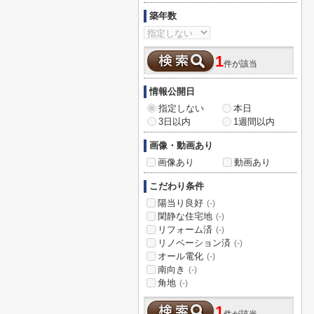
築年数
1
件が該当
情報公開日
指定しない
本日
3日以内
1週間以内
画像・動画あり
画像あり
動画あり
こだわり条件
陽当り良好
(-)
閑静な住宅地
(-)
リフォーム済
(-)
リノベーション済
(-)
オール電化
(-)
南向き
(-)
角地
(-)
1