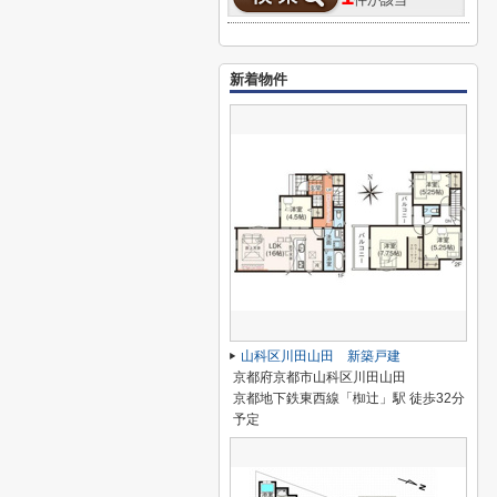
件が該当
新着物件
山科区川田山田 新築戸建
京都府京都市山科区川田山田
京都地下鉄東西線「椥辻」駅 徒歩32分
予定