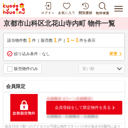
京都市山科区北花山寺内町 物件一覧
1
1
1～1
該当物件数
件
販売数
戸
件を表示
変更
絞り込み条件：
なし
販売物件のみ
会員限定
会員登録をして限定物件を見る
徒歩15分で駅へのアクセスが可能な物件です☆バス停が徒歩3分圏内にあり