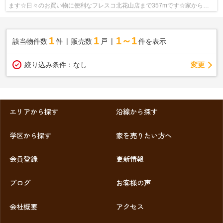
ます☆日々のお買い物に便利なフレスコ北花山店まで357mです☆家から
369mのところに、薬や日用品を買うのに便利な...
1
1
1～1
該当物件数
件
販売数
戸
件を表示
変更
絞り込み条件：
なし
エリアから探す
沿線から探す
学区から探す
家を売りたい方へ
会員登録
更新情報
ブログ
お客様の声
会社概要
アクセス