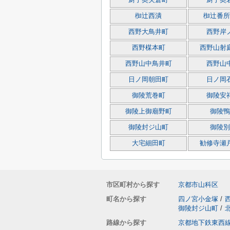
厨子奥矢倉町
厨子奥
椥辻西潰
椥辻番所
西野大鳥井町
西野岸
西野楳本町
西野山射
西野山中鳥井町
西野山
日ノ岡朝田町
日ノ岡
御陵荒巻町
御陵安
御陵上御廟野町
御陵鴨
御陵封ジ山町
御陵別
大宅細田町
勧修寺瀬
市区町村から探す
京都市山科区
町名から探す
四ノ宮小金塚
/
御陵封ジ山町
/
路線から探す
京都地下鉄東西