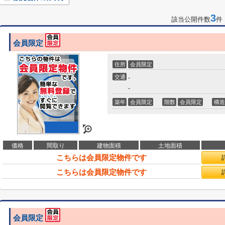
3
該当公開件数
件
会員限定
住所
会員限定
交通
-
-
築年
会員限定
階数
会員限定
構造
価格
間取り
建物面積
土地面積
こちらは会員限定物件です
こちらは会員限定物件です
会員限定