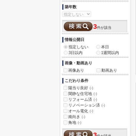
築年数
3
件が該当
情報公開日
指定しない
本日
3日以内
1週間以内
画像・動画あり
画像あり
動画あり
こだわり条件
陽当り良好
(-)
閑静な住宅地
(-)
リフォーム済
(-)
リノベーション済
(-)
オール電化
(-)
南向き
(-)
角地
(-)
3