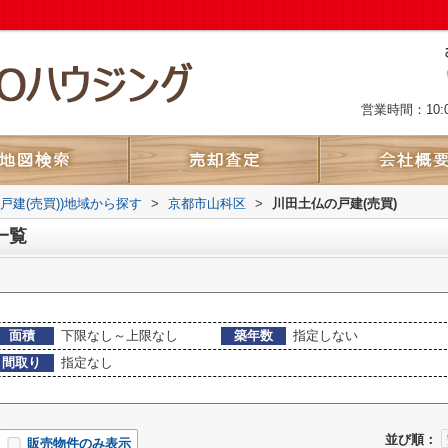
営業時間：10:
(戸建(売買))地域から探す
>
京都市山科区
>
川田土仏の戸建(売買)
一覧
面積
下限なし～上限なし
築年数
指定しない
間取り
指定なし
並び順：
販売物件のみ表示