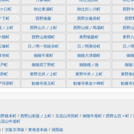
若林町
竹鼻扇町
椥辻池尻町
椥辻
ケ口町
椥辻東浦町
椥辻封シ川町
西野
ノ下町
西野後藤
西野左義長町
西野
庭ノ上町
西野山欠ノ上町
西野山桜ノ馬場町
西野
中畑町
西野山南畑町
東野狐藪町
東野
石塚町
日ノ岡一切経谷町
日ノ岡夷谷町
日ノ
祥寺町
御陵牛尾町
御陵大津畑町
御
戸町
御陵四丁野町
御陵檀ノ後
御陵
所町
東野北井ノ上町
東野中井ノ上町
東野南
戸河原町
勧修寺泉玉町
勧修寺東金ケ崎町
勧修寺
西野楳本町
/
西野山射庭ノ上町
/
北花山市田町
/
御陵牛尾町
/
西野山百々町
/
北花山中道町
線
/
京阪京津線
/
東海道本線
/
湖西線