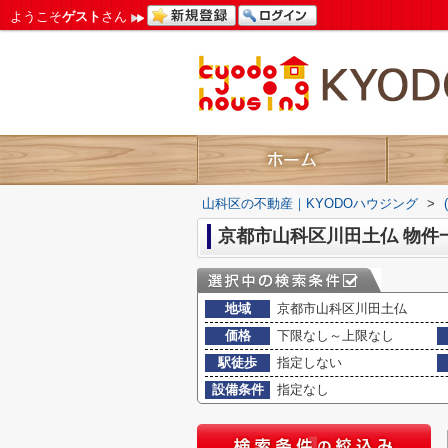
ようこそ
ゲスト
さん
山科区の不動産｜KYODOハウジング
>
京都市山科区川田土仏 物件
地域
京都市山科区川田土仏
価格
下限なし～上限なし
駅徒歩
指定しない
設備条件
指定なし