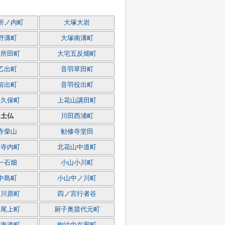
所ノ内町
大塚大岩
野溝町
大塚南溝町
御所田町
大宅五反畑町
乙出町
音羽草田町
前出町
音羽役出町
山久保町
上花山講田町
田土仏
川田西浦町
寺柴山
勧修寺堂田
山寺内町
北花山中道町
一石畑
小山小川町
中島町
小山中ノ川町
宮川原町
四ノ宮行者谷
奥尾上町
厨子奥苗代元町