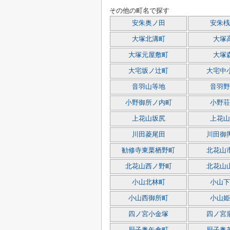
その他の町名で探す
安朱奥ノ田
安朱桟
大塚北溝町
大塚
大塚元屋敷町
大塚
大宅坂ノ辻町
大宅中
音羽山等地
音羽野
小野御所ノ内町
小野荘
上花山坂尻
上花山
川田菱尾田
川田御
勧修寺東栗栖野町
北花山
北花山西ノ野町
北花山
小山北林町
小山下
小山西御所町
小山姫
四ノ宮小金塚
四ノ宮