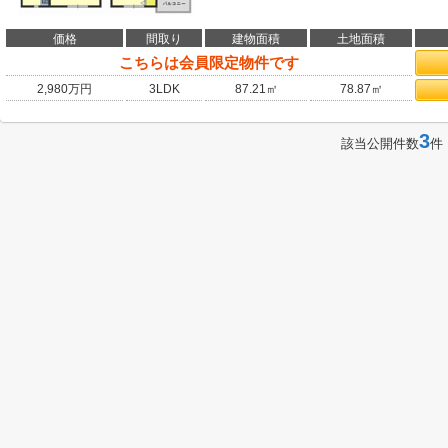
価格
間取り
建物面積
土地面積
こちらは会員限定物件です
2,980
万円
3LDK
87.21㎡
78.87㎡
3
該当公開件数
件