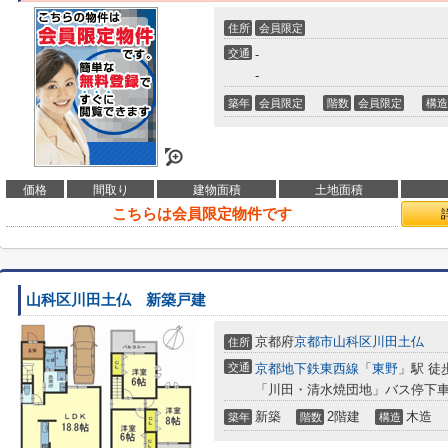
住所
会員限定
交通
-
-
築年
会員限定
階数
会員限定
構造
価格
間取り
建物面積
土地面積
こちらは会員限定物件です
山科区川田土仏 新築戸建
京都府
京都市山科区
川田土仏
住所
交通
京都地下鉄東西線
「
東野
」駅 徒
「川田・清水焼団地」バス停下車
新築
2階建
木造
築年
階数
構造