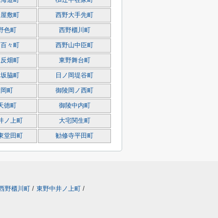
草海道町
椥辻中在家町
今屋敷町
西野大手先町
野色町
西野櫃川町
山百々町
西野山中臣町
八反畑町
東野舞台町
岡坂脇町
日ノ岡堤谷町
陵岡町
御陵岡ノ西町
天徳町
御陵中内町
井ノ上町
大宅関生町
東堂田町
勧修寺平田町
西野櫃川町
/
東野中井ノ上町
/