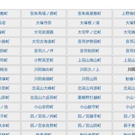
敷町
安朱馬場ノ西町
安朱南屋敷町
上野御
高岩
大塚丹田
大塚檀ノ浦
大塚
森町
大宅岩屋殿
大宅甲ノ辻町
大宅
小路町
大宅古海道町
音羽伊勢宿町
音羽
田町
音羽八ノ坪
音羽初田町
音羽
司町
小野高芝町
上花山旭山町
上花
桜谷
川田御出町
川田欠ノ上
川
輿塚町
川田南畑町
川田山田
勧修
市田町
北花山大峰町
北花山河原町
北花
山田町
北花山六反田町
栗栖野打越町
小山
ノ池
小山谷田町
小山鎮守町
小山
子町
四ノ宮垣ノ内町
四ノ宮鎌手町
四ノ
泉水町
四ノ宮奈良野町
四ノ宮山田町
厨子