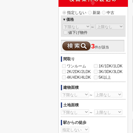
指定しない
新築
中古
▼価格
～
値下げ物件
3
件が該当
間取り
ワンルーム
1K/1DK/1LDK
2K/2DK/2LDK
3K/3DK/3LDK
4K/4DK/4LDK
5K以上
建物面積
～
土地面積
～
駅からの徒歩