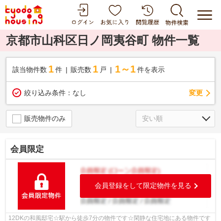
京都市山科区日ノ岡夷谷町 物件一覧
1
1
1～1
該当物件数
件
販売数
戸
件を表示
変更
絞り込み条件：
なし
販売物件のみ
会員限定
会員登録をして限定物件を見る
12DKの和風邸宅☆駅から徒歩7分の物件です☆閑静な住宅地にある物件です