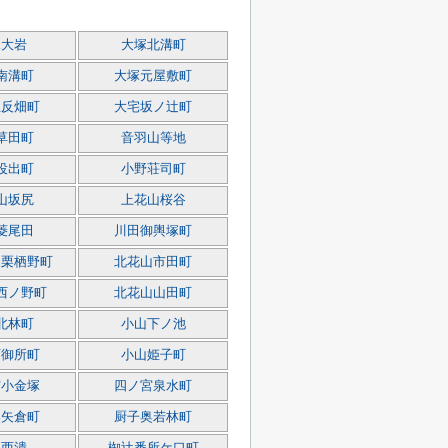
塚大岩
大塚北溝町
南溝町
大塚元屋敷町
五反畑町
大宅坂ノ辻町
草田町
音羽山等地
役出町
小野荘司町
山坂尻
上花山桜谷
菱尾田
川田御輿塚町
東栗栖野町
北花山市田町
西ノ野町
北花山山田町
北林町
小山下ノ池
西御所町
小山姫子町
宮小金塚
四ノ宮泉水町
奥矢倉町
厨子奥若林町