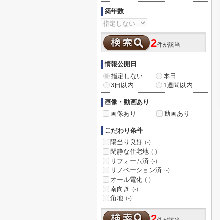
築年数
2
件が該当
情報公開日
指定しない
本日
3日以内
1週間以内
画像・動画あり
画像あり
動画あり
こだわり条件
陽当り良好
(-)
閑静な住宅地
(-)
リフォーム済
(-)
リノベーション済
(-)
オール電化
(-)
南向き
(-)
角地
(-)
2