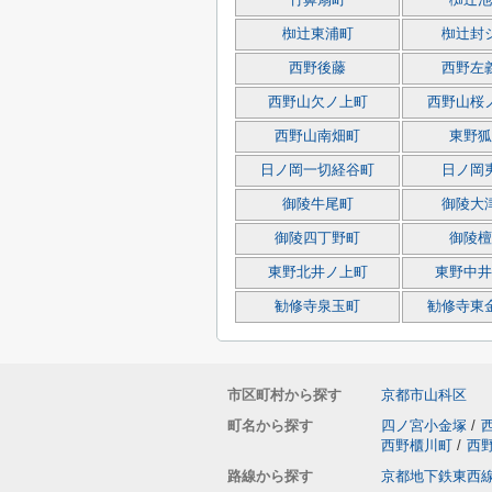
竹鼻扇町
椥辻池
椥辻東浦町
椥辻封
西野後藤
西野左
西野山欠ノ上町
西野山桜
西野山南畑町
東野狐
日ノ岡一切経谷町
日ノ岡
御陵牛尾町
御陵大
御陵四丁野町
御陵檀
東野北井ノ上町
東野中井
勧修寺泉玉町
勧修寺東
市区町村から探す
京都市山科区
町名から探す
四ノ宮小金塚
/
西野櫃川町
/
西
路線から探す
京都地下鉄東西