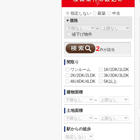
指定しない
新築
中古
▼価格
～
値下げ物件
2
件が該当
間取り
ワンルーム
1K/1DK/1LDK
2K/2DK/2LDK
3K/3DK/3LDK
4K/4DK/4LDK
5K以上
建物面積
～
土地面積
～
駅からの徒歩