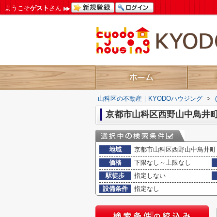
ようこそ
ゲスト
さん
山科区の不動産｜KYODOハウジング
>
京都市山科区西野山中鳥井町
地域
京都市山科区西野山中鳥井町
価格
下限なし～上限なし
駅徒歩
指定しない
設備条件
指定なし