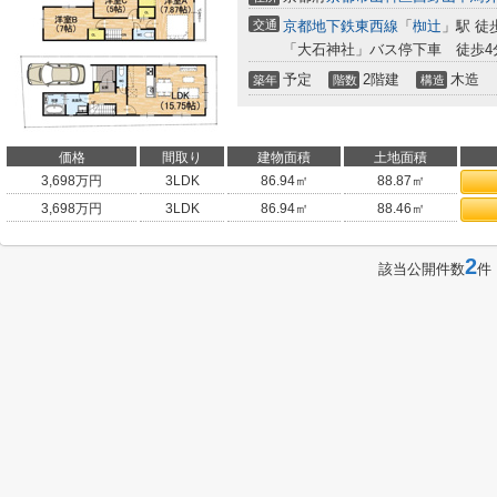
交通
京都地下鉄東西線
「
椥辻
」駅 徒
「大石神社」バス停下車 徒歩4
予定
2階建
木造
築年
階数
構造
価格
間取り
建物面積
土地面積
3,698
万円
3LDK
86.94㎡
88.87㎡
3,698
万円
3LDK
86.94㎡
88.46㎡
2
該当公開件数
件