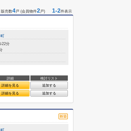
4
2
1-2
 販売数
戸 (会員物件
戸)
件表示
井町
歩22分
分
詳細
検討リスト
詳細を見る
追加する
詳細を見る
追加する
井町