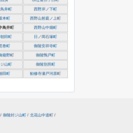
辻西潰
椥辻番所ケ口町
大鳥井町
西野岸ノ下町
楳本町
西野山射庭ノ上町
中鳥井町
西野山中畑町
岡朝田町
日ノ岡石塚町
荒巻町
御陵安祥寺町
御廟野町
御陵鴨戸町
封ジ山町
御陵別所町
細田町
勧修寺瀬戸河原町
/
御陵封ジ山町
/
北花山中道町
/