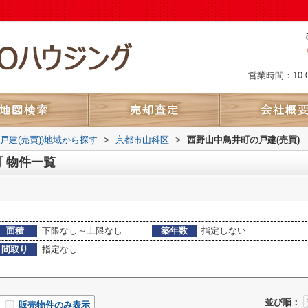
営業時間：10:
(戸建(売買))地域から探す
>
京都市山科区
>
西野山中鳥井町の戸建(売買)
 物件一覧
面積
下限なし～上限なし
築年数
指定しない
間取り
指定なし
並び順：
販売物件のみ表示