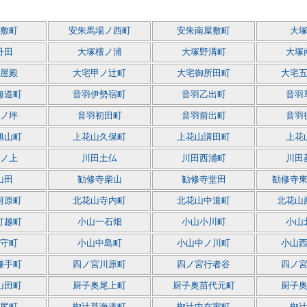
敷町
安朱馬場ノ西町
安朱南屋敷町
大
丹田
大塚檀ノ浦
大塚野溝町
大塚
屋殿
大宅甲ノ辻町
大宅御所田町
大宅
海道町
音羽伊勢宿町
音羽乙出町
音羽
ノ坪
音羽初田町
音羽前出町
音羽
旭山町
上花山久保町
上花山講田町
上花
ノ上
川田土仏
川田西浦町
川田
山田
勧修寺柴山
勧修寺堂田
勧修寺
河原町
北花山寺内町
北花山中道町
北花山
打越町
小山一石畑
小山小川町
小山
守町
小山中島町
小山中ノ川町
小山
鎌手町
四ノ宮川原町
四ノ宮行者谷
四ノ
山田町
厨子奥尾上町
厨子奥苗代元町
厨子