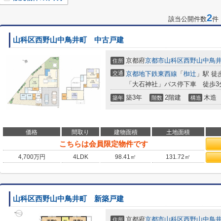
2
該当公開件数
件
山科区西野山中鳥井町 中古戸建
京都府
京都市山科区
西野山中鳥
住所
交通
京都地下鉄東西線
「
椥辻
」駅 徒
「大石神社」バス停下車 徒歩3
築3年
2階建
木造
築年
階数
構造
価格
間取り
建物面積
土地面積
こちらは会員限定物件です
4,700
万円
4LDK
98.41㎡
131.72㎡
山科区西野山中鳥井町 新築戸建
京都府
京都市山科区
西野山中鳥
住所