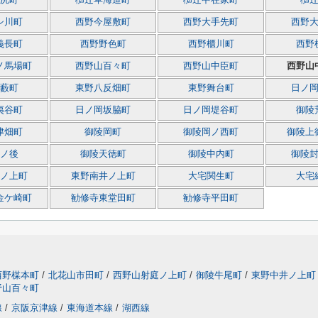
尻町
椥辻草海道町
椥辻中在家町
椥
シ川町
西野今屋敷町
西野大手先町
西野
義長町
西野野色町
西野櫃川町
西野
ノ馬場町
西野山百々町
西野山中臣町
西野山
藪町
東野八反畑町
東野舞台町
日ノ
夷谷町
日ノ岡坂脇町
日ノ岡堤谷町
御陵
津畑町
御陵岡町
御陵岡ノ西町
御陵上
ノ後
御陵天徳町
御陵中内町
御陵
ノ上町
東野南井ノ上町
大宅関生町
大宅
金ケ崎町
勧修寺東堂田町
勧修寺平田町
西野楳本町
/
北花山市田町
/
西野山射庭ノ上町
/
御陵牛尾町
/
東野中井ノ上町
野山百々町
線
/
京阪京津線
/
東海道本線
/
湖西線