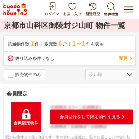
京都市山科区御陵封ジ山町 物件一覧
1
6
1～1
該当物件数
件
販売数
戸
件を表示
変更
絞り込み条件：
なし
販売物件のみ
会員限定
会員登録をして限定物件を見る
駅から物件まで徒歩8分です！車の多いご家庭に、駐車に困ることのない駐