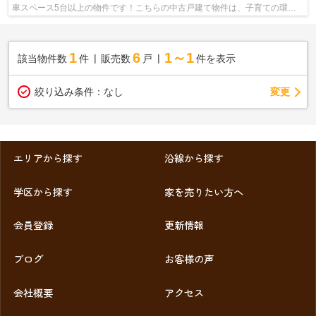
車スペース5台以上の物件です！こちらの中古戸建て物件は、子育ての環境
としてもうってつけです！当社は、京都...
1
6
1～1
該当物件数
件
販売数
戸
件を表示
変更
絞り込み条件：
なし
エリアから探す
沿線から探す
学区から探す
家を売りたい方へ
会員登録
更新情報
ブログ
お客様の声
会社概要
アクセス