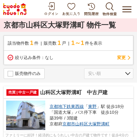
京都市山科区大塚野溝町 物件一覧
1
1
1～1
該当物件数
件
販売数
戸
件を表示
変更
絞り込み条件：
なし
販売物件のみ
山科区大塚野溝町 中古戸建
売買 | 中古一戸建
京都地下鉄東西線
「
東野
」駅 徒歩18分
「国道大塚」バス停下車 徒歩10分
築39年 / 3階建
京都府
京都市山科区
大塚野溝町
ファミリーに好評！経済的にもうれしい中古の戸建て物件です！徒歩4分の