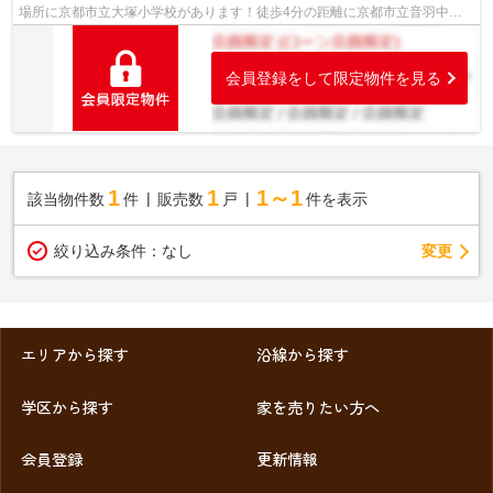
場所に京都市立大塚小学校があります！徒歩4分の距離に京都市立音羽中学
校があるのも魅力！内外装リフォーム済...
会員登録をして限定物件を見る
1
1
1～1
該当物件数
件
販売数
戸
件を表示
変更
絞り込み条件：
なし
エリアから探す
沿線から探す
学区から探す
家を売りたい方へ
会員登録
更新情報