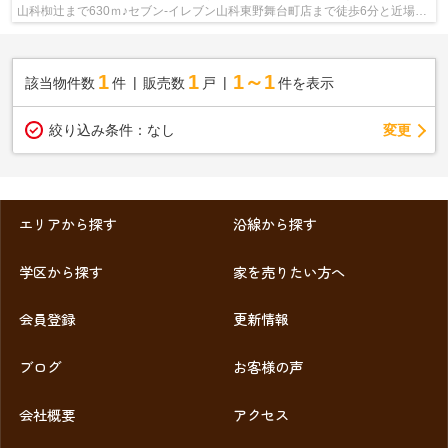
山科椥辻まで630ｍ♪セブン-イレブン山科東野舞台町店まで徒歩6分と近場に
コンビニがあるのもポイント♪徒歩9分...
1
1
1～1
該当物件数
件
販売数
戸
件を表示
変更
絞り込み条件：
なし
エリアから探す
沿線から探す
学区から探す
家を売りたい方へ
会員登録
更新情報
ブログ
お客様の声
会社概要
アクセス