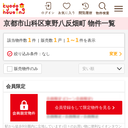
京都市山科区東野八反畑町 物件一覧
1
1
1～1
該当物件数
件
販売数
戸
件を表示
変更
絞り込み条件：
なし
販売物件のみ
会員限定
会員登録をして限定物件を見る
駅から徒歩9分圏内に立地しています♪日々のお買い物に便利なイオンタウン