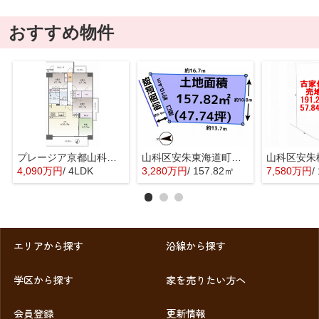
おすすめ物件
プレージア京都山科東野
山科区安朱東海道町 売地
4,090万円
/ 4LDK
3,280万円
/ 157.82㎡
7,580万円
/
エリアから探す
沿線から探す
学区から探す
家を売りたい方へ
会員登録
更新情報