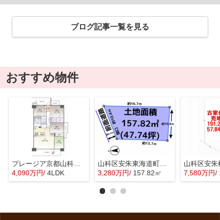
ブログ記事一覧を見る
おすすめ物件
プレージア京都山科東野
山科区安朱東海道町 売地
4,090万円
/ 4LDK
3,280万円
/ 157.82㎡
7,580万円
/