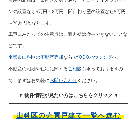
費用の相場は工事内容次第であり、アコーディオンカーテ
ンの設置なら5万円～8万円、間仕切り壁の設置なら5万円
～20万円となります。
工事にあたっての注意点は、耐力壁は撤去できないことな
どです。
京都市山科区の不動産売却
KYODOハウジング
なら
へ。
ご相談
不動産の相続や住宅に関する
も承っておりますの
お問い合わせ
で、まずはお気軽に
ください。
▼ 物件情報が見たい方はこちらをクリック ▼
山科区の売買戸建て一覧へ進む