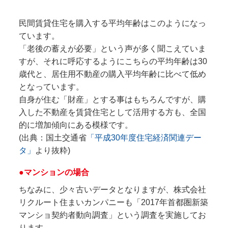
民間賃貸住宅を購入する平均年齢はこのようになっ
ています。
「老後の蓄えが必要」という声が多く聞こえていま
すが、それに呼応するようにこちらの平均年齢は30
歳代と、居住用不動産の購入平均年齢に比べて低め
となっています。
自身が住む「財産」とする事はもちろんですが、購
入した不動産を賃貸住宅として活用する方も、全国
的に増加傾向にある模様です。
(出典：国土交通省
「平成30年度住宅経済関連デー
タ」
より抜粋)
●マンションの場合
ちなみに、少々古いデータとなりますが、株式会社
リクルート住まいカンパニーも「2017年首都圏新築
マンショ契約者動向調査」という調査を実施してお
ります。