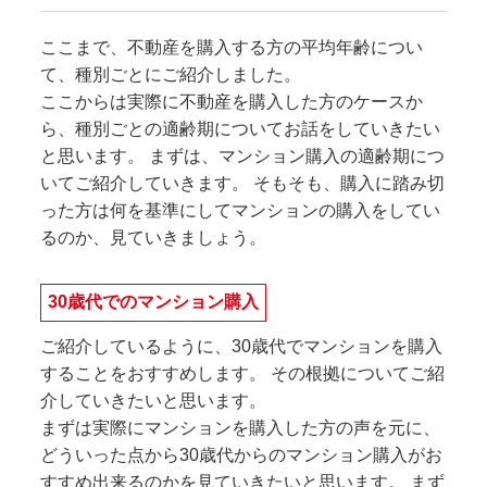
ここまで、不動産を購入する方の平均年齢につい
て、種別ごとにご紹介しました。
ここからは実際に不動産を購入した方のケースか
ら、種別ごとの適齢期についてお話をしていきたい
と思います。 まずは、マンション購入の適齢期につ
いてご紹介していきます。 そもそも、購入に踏み切
った方は何を基準にしてマンションの購入をしてい
るのか、見ていきましょう。
30歳代でのマンション購入
ご紹介しているように、30歳代でマンションを購入
することをおすすめします。 その根拠についてご紹
介していきたいと思います。
まずは実際にマンションを購入した方の声を元に、
どういった点から30歳代からのマンション購入がお
すすめ出来るのかを見ていきたいと思います。 まず