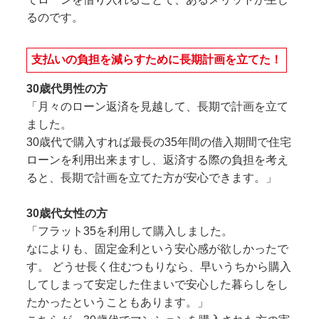
るのです。
支払いの負担を減らすために長期計画を立てた！
30歳代男性の方
「月々のローン返済を見越して、長期で計画を立て
ました。
30歳代で購入すれば最長の35年間の借入期間で住宅
ローンを利用出来ますし、返済する際の負担を考え
ると、長期で計画を立てた方が安心できます。」
30歳代女性の方
「フラット35を利用して購入しました。
なによりも、固定金利という安心感が欲しかったで
す。 どうせ長く住むつもりなら、早いうちから購入
してしまって安定した住まいで安心した暮らしをし
たかったということもあります。」