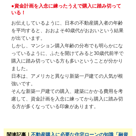
●資金計画を入念に練ったうえで購入に踏み切って
いる！
お伝えしているように、日本の不動産購入者の年齢
を平均すると、おおよそ40歳代がおおいという結果
が出ています。
しかし、マンション購入年齢の分布でも明らかにな
っているように、ふたを開けてみると30歳代前半で
購入に踏み切っている方も多いということが分かり
ました。
日本は、アメリカと異なり新築一戸建ての人気が根
強いです。
そんな新築一戸建ての購入、建築にかかる費用を考
慮して、資金計画を入念に練ってから購入に踏み切
る方が多くなっている印象があります。
関連記事｜
不動産購入に必要な住宅ローンの知識「融資