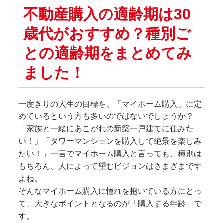
不動産購入の適齢期は30
歳代がおすすめ？種別ご
との適齢期をまとめてみ
ました！
一度きりの人生の目標を、「マイホーム購入」に定
めているという方も多いのではないでしょうか？
「家族と一緒にあこがれの新築一戸建てに住みた
い！」「タワーマンションを購入して絶景を楽しみ
たい！」一言でマイホーム購入と言っても、種別は
もちろん、人によって望むビジョンはさまざまです
よね。
そんなマイホーム購入に憧れを抱いている方にとっ
て、大きなポイントとなるのが「購入する年齢」で
す。