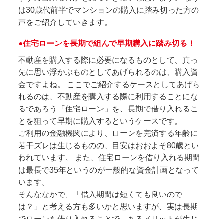
は30歳代前半でマンションの購入に踏み切った方の
声をご紹介していきます。
●住宅ローンを長期で組んで早期購入に踏み切る！
不動産を購入する際に必要になるものとして、真っ
先に思い浮かぶものとしてあげられるのは、購入資
金ですよね。 ここでご紹介するケースとしてあげら
れるのは、不動産を購入する際に利用することにな
るであろう「住宅ローン」を、長期で借り入れるこ
とを狙って早期に購入するというケースです。
ご利用の金融機関により、ローンを完済する年齢に
若干ズレは生じるものの、目安はおおよそ80歳とい
われています。 また、住宅ローンを借り入れる期間
は最長で35年というのが一般的な資金計画となって
います。
そんななかで、「借入期間は短くても良いので
は？」と考える方も多いかと思いますが、実は長期
でローンを借り入れることで、あるメリットが生じ