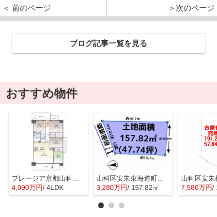
＜ 前のページ
＞次のページ
ブログ記事一覧を見る
おすすめ物件
プレージア京都山科東野
山科区安朱東海道町 売地
4,090万円
/ 4LDK
3,280万円
/ 157.82㎡
7,580万円
/