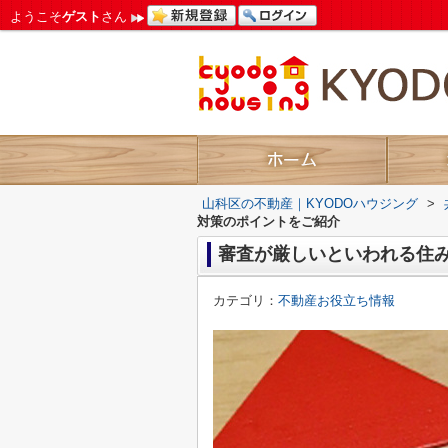
ようこそ
ゲスト
さん
山科区の不動産｜KYODOハウジング
>
対策のポイントをご紹介
審査が厳しいといわれる住
カテゴリ：
不動産お役立ち情報