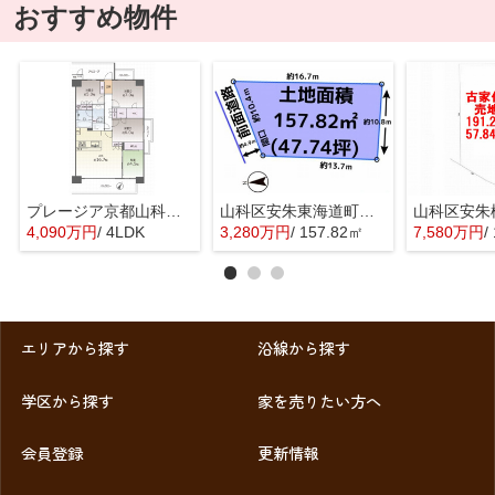
おすすめ物件
プレージア京都山科東野
山科区安朱東海道町 売地
4,090万円
/ 4LDK
3,280万円
/ 157.82㎡
7,580万円
/
エリアから探す
沿線から探す
学区から探す
家を売りたい方へ
会員登録
更新情報