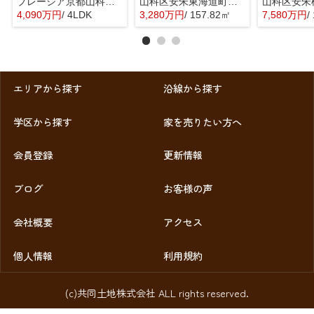
プレージア京都山科東野
山科区安朱東海道町 売地
4,090万円
/ 4LDK
3,280万円
/ 157.82㎡
7,580万円
/
エリアから探す
沿線から探す
学区から探す
家を売りたい方へ
会員登録
更新情報
ブログ
お客様の声
会社概要
アクセス
個人情報
利用規約
(c)共同土地株式会社 ALL rights reserved.