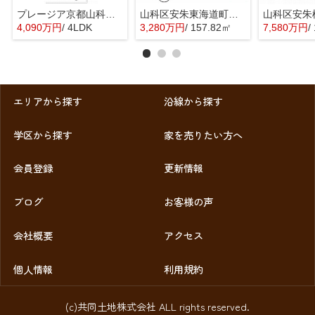
プレージア京都山科東野
山科区安朱東海道町 売地
4,090万円
/ 4LDK
3,280万円
/ 157.82㎡
7,580万円
/
エリアから探す
沿線から探す
学区から探す
家を売りたい方へ
会員登録
更新情報
ブログ
お客様の声
会社概要
アクセス
個人情報
利用規約
(c)共同土地株式会社 ALL rights reserved.