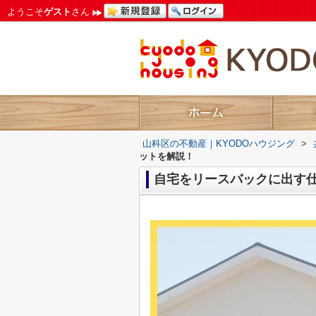
ようこそ
ゲスト
さん
山科区の不動産｜KYODOハウジング
>
ットを解説！
自宅をリースバックに出す