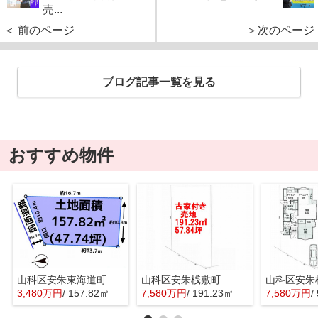
売...
＜ 前のページ
＞次のページ
ブログ記事一覧を見る
おすすめ物件
山科区安朱東海道町 売地
山科区安朱桟敷町 売地
3,480万円
/ 157.82㎡
7,580万円
/ 191.23㎡
7,580万円
/ 