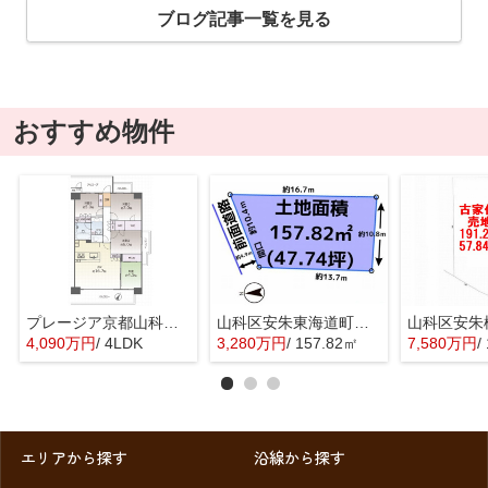
ブログ記事一覧を見る
おすすめ物件
プレージア京都山科東野
山科区安朱東海道町 売地
4,090万円
/ 4LDK
3,280万円
/ 157.82㎡
7,580万円
/
エリアから探す
沿線から探す