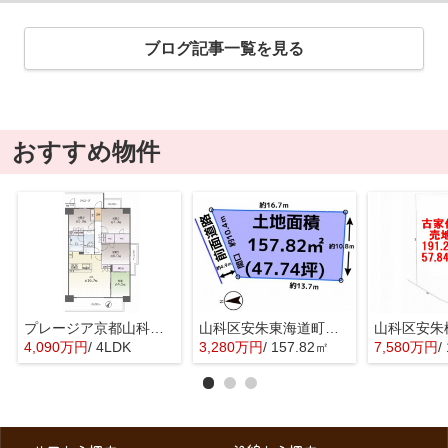
ブログ記事一覧を見る
おすすめ物件
プレージア京都山科東野
山科区安朱東海道町 売地
4,090万円
/ 4LDK
3,280万円
/ 157.82㎡
7,580万円
/