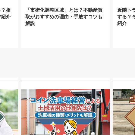
る？相
「市街化調整区域」とは？不動産買
近隣ト
ご紹介
取がおすすめの理由・手放すコツも
する？
解説
紹介