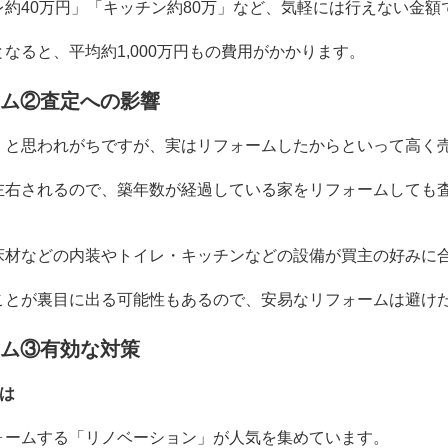
レ約
40
万円」「キッチン約
80
万」など、気軽には行えない金額
となると、平均約
1,000
万円もの費用がかかります。
ム②査定への影響
」と思われがちですが、実はリフォームしたからといって高く
左右されるので、築年数が経過している家をリフォームしても
床材などの内装やトイレ・キッチンなどの設備が買主の好みに
ことが裏目に出る可能性もあるので、安易なリフォームは避け
ム③有効な対策
は
ォームする「リノベーション」が人気を集めています。