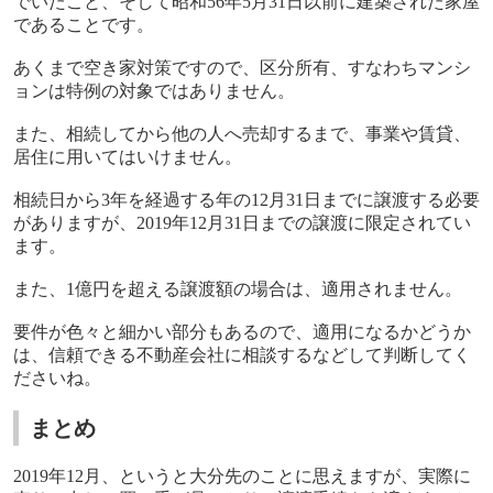
でいたこと、そして昭和
56
年
5
月
31
日以前に建築された家屋
であることです。
あくまで空き家対策ですので、区分所有、すなわちマンシ
ョンは特例の対象ではありません。
また、相続してから他の人へ売却するまで、事業や賃貸、
居住に用いてはいけません。
相続日から
3
年を経過する年の
12
月
31
日までに譲渡する必要
がありますが、
2019
年
12
月
31
日までの譲渡に限定されてい
ます。
また、
1
億円を超える譲渡額の場合は、適用されません。
要件が色々と細かい部分もあるので、適用になるかどうか
は、信頼できる不動産会社に相談するなどして判断してく
ださいね。
まとめ
2019
年
12
月、というと大分先のことに思えますが、実際に