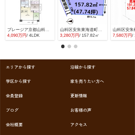
プレージア京都山科東野
山科区安朱東海道町 売地
4,090万円
/ 4LDK
3,280万円
/ 157.82㎡
7,580万円
/
エリアから探す
沿線から探す
学区から探す
家を売りたい方へ
会員登録
更新情報
ブログ
お客様の声
会社概要
アクセス