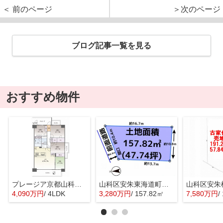
＜ 前のページ
＞次のページ
ブログ記事一覧を見る
おすすめ物件
プレージア京都山科東野
山科区安朱東海道町 売地
4,090万円
/ 4LDK
3,280万円
/ 157.82㎡
7,580万円
/