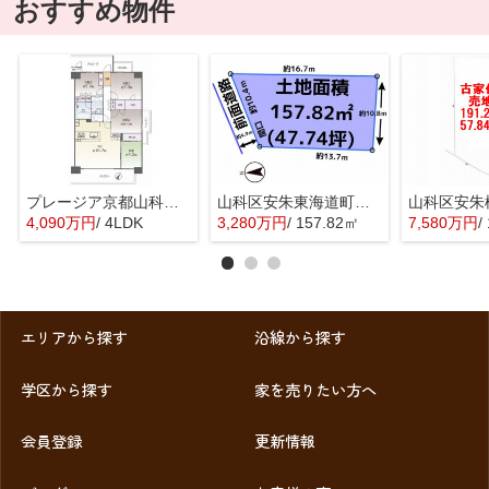
おすすめ物件
プレージア京都山科東野
山科区安朱東海道町 売地
4,090万円
/ 4LDK
3,280万円
/ 157.82㎡
7,580万円
/
エリアから探す
沿線から探す
学区から探す
家を売りたい方へ
会員登録
更新情報