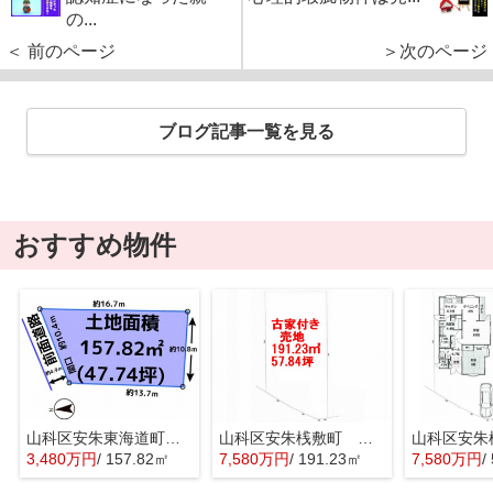
の...
＜ 前のページ
＞次のページ
ブログ記事一覧を見る
おすすめ物件
山科区安朱東海道町 売地
山科区安朱桟敷町 売地
3,480万円
/ 157.82㎡
7,580万円
/ 191.23㎡
7,580万円
/ 