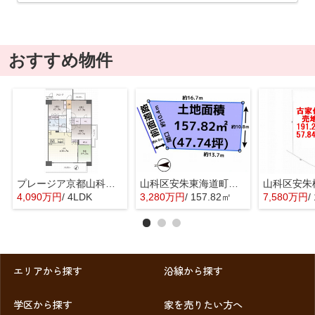
おすすめ物件
プレージア京都山科東野
山科区安朱東海道町 売地
4,090万円
/ 4LDK
3,280万円
/ 157.82㎡
7,580万円
/
エリアから探す
沿線から探す
学区から探す
家を売りたい方へ