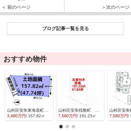
＜ 前のページ
＞次のページ
ブログ記事一覧を見る
おすすめ物件
山科区安朱東海道町 売地
山科区安朱桟敷町 売地
3,480万円
/ 157.82㎡
7,580万円
/ 191.23㎡
7,580万円
/ 