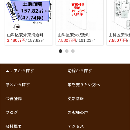
山科区安朱東海道町 売地
山科区安朱桟敷町 売地
3,480万円
/ 157.82㎡
7,580万円
/ 191.23㎡
7,580万円
/ 
エリアから探す
沿線から探す
学区から探す
家を売りたい方へ
会員登録
更新情報
ブログ
お客様の声
会社概要
アクセス