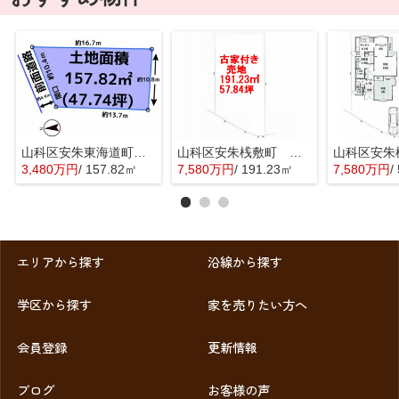
山科区安朱東海道町 売地
山科区安朱桟敷町 売地
3,480万円
/ 157.82㎡
7,580万円
/ 191.23㎡
7,580万円
/ 
エリアから探す
沿線から探す
学区から探す
家を売りたい方へ
会員登録
更新情報
ブログ
お客様の声