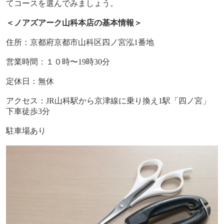
てコースを選んでみましょう。
＜ノアズアーク山科本店の基本情報＞
住所：京都府京都市山科区四ノ宮泓
1
番地
営業時間：１０時〜
19
時
30
分
定休日：無休
アクセス：
JR
山科駅から京津線に乗り換え
1
駅「四ノ宮」
下車徒歩
3
分
駐車場あり