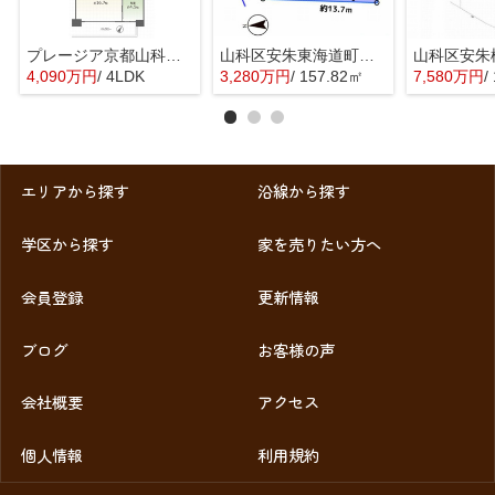
プレージア京都山科東野
山科区安朱東海道町 売地
4,090万円
/ 4LDK
3,280万円
/ 157.82㎡
7,580万円
/
エリアから探す
沿線から探す
学区から探す
家を売りたい方へ
会員登録
更新情報
ブログ
お客様の声
会社概要
アクセス
個人情報
利用規約