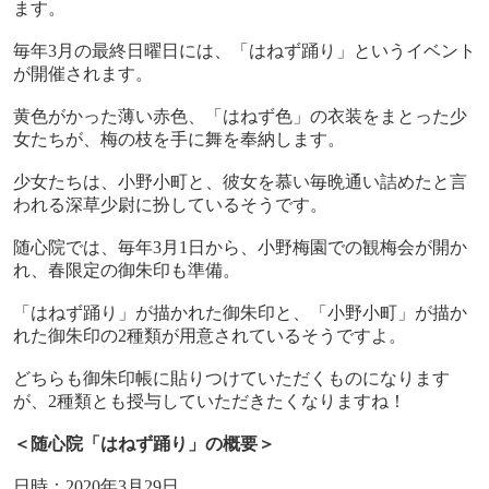
ます。
毎年
3
月の最終日曜日には、「はねず踊り」というイベント
が開催されます。
黄色がかった薄い赤色、「はねず色」の衣装をまとった少
女たちが、梅の枝を手に舞を奉納します。
少女たちは、小野小町と、彼女を慕い毎晩通い詰めたと言
われる深草少尉に扮しているそうです。
随心院では、毎年
3
月
1
日から、小野梅園での観梅会が開か
れ、春限定の御朱印も準備。
「はねず踊り」が描かれた御朱印と、「小野小町」が描か
れた御朱印の
2
種類が用意されているそうですよ。
どちらも御朱印帳に貼りつけていただくものになります
が、
2
種類とも授与していただきたくなりますね！
＜随心院「はねず踊り」の概要＞
日時：
2020
年
3
月
29
日