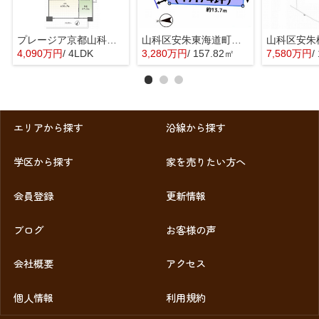
プレージア京都山科東野
山科区安朱東海道町 売地
4,090万円
/ 4LDK
3,280万円
/ 157.82㎡
7,580万円
/
エリアから探す
沿線から探す
学区から探す
家を売りたい方へ
会員登録
更新情報
ブログ
お客様の声
会社概要
アクセス
個人情報
利用規約