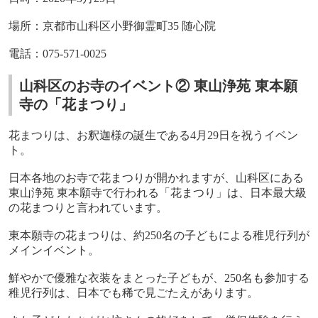
場所：京都市山科区小野御霊町
35
随心院
電話：
075-571-0025
山科区のお寺のイベント② 東山浄苑 東本願
寺の「花まつり」
花まつりは、お釈迦様の誕生である
4
月
29
日を祝うイベン
ト。
日本各地のお寺で花まつりが開かれますが、山科区にある
東山浄苑 東本願寺で行われる「花まつり」は、日本最大級
の花まつりと言われています。
東本願寺の花まつりは、約
250
名の子どもによる稚児行列が
メインイベント。
鮮やかで優雅な衣装をまとった子どもが、
250
名も参加する
稚児行列は、日本でも稀で見ごたえがあります。