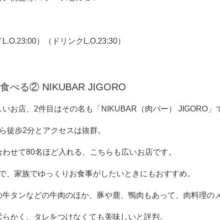
ド
L.O.23:00
）（ドリンク
L.O.23:30
）
る② NIKUBAR JIGORO
しいお店、
2
件目はその名も「
NIKUBAR
（肉バー）
JIGORO
」
ら徒歩
2
分とアクセスは抜群。
合わせて
80
名ほど入れる、こちらも広いお店です。
で、家族でゆっくりお食事がしたいときにもおすすめ。
の牛タンなどの牛肉のほか、豚や鹿、鴨肉もあって、肉料理の
柔らかく、タレをつけなくても美味しいと評判。