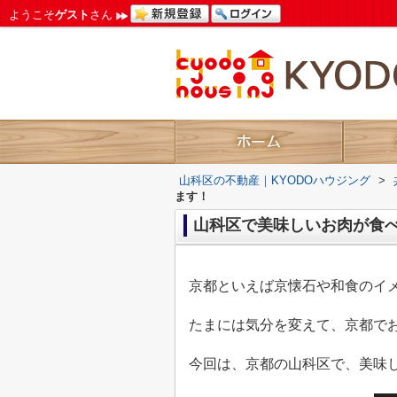
ようこそ
ゲスト
さん
山科区の不動産｜KYODOハウジング
>
ます！
山科区で美味しいお肉が食
京都といえば京懐石や和食のイ
たまには気分を変えて、京都で
今回は、京都の山科区で、美味