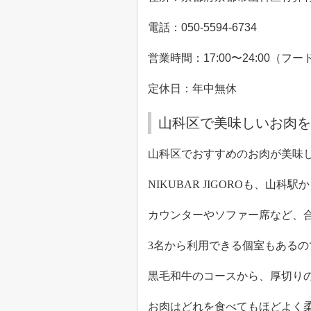
電話：
050-5594-6734
営業時間：
17:00
〜
24:00
（フー
定休日：年中無休
山科区で美味しいお肉を食べ
山科区でおすすめのお肉が美味
NIKUBAR JIGORO
も、山科駅か
カウンターやソファー席など、
3
名から利用できる個室もあるの
黒毛和牛のコースから、厚切り
お肉はどれを食べてもほどよく