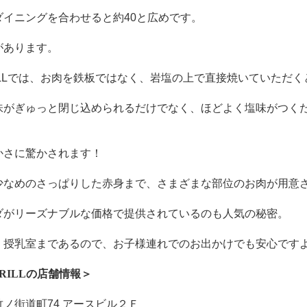
ダイニングを合わせると約
40
と広めです。
があります。
L
では、お肉を鉄板ではなく、岩塩の上で直接焼いていただく
味がぎゅっと閉じ込められるだけでなく、ほどよく塩味がつく
かさに驚かされます！
少なめのさっぱりした赤身まで、さまざまな部位のお肉が用意
ダがリーズナブルな価格で提供されているのも人気の秘密。
、授乳室まであるので、お子様連れでのお出かけでも安心です
RILL
の店舗情報
＞
竹ノ街道町
74
アースビル２Ｆ