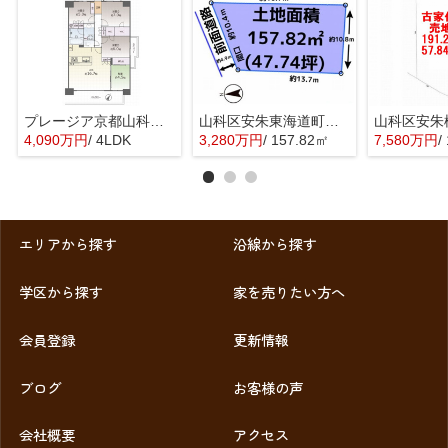
プレージア京都山科東野
山科区安朱東海道町 売地
4,090万円
/ 4LDK
3,280万円
/ 157.82㎡
7,580万円
/
エリアから探す
沿線から探す
学区から探す
家を売りたい方へ
会員登録
更新情報
ブログ
お客様の声
会社概要
アクセス