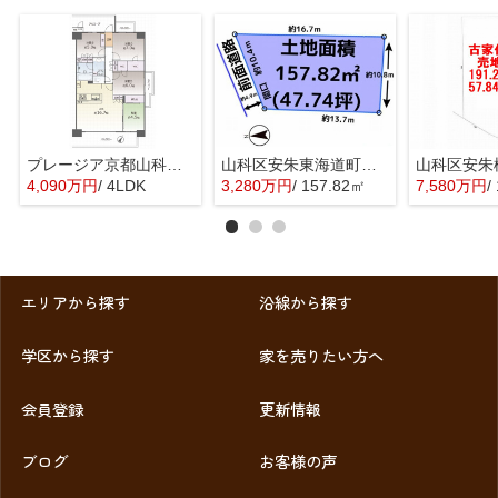
プレージア京都山科東野
山科区安朱東海道町 売地
4,090万円
/ 4LDK
3,280万円
/ 157.82㎡
7,580万円
/
エリアから探す
沿線から探す
学区から探す
家を売りたい方へ
会員登録
更新情報
ブログ
お客様の声