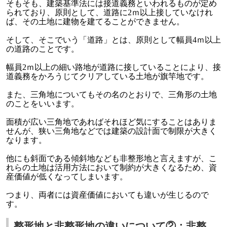
そもそも、建築基準法には接道義務といわれるものが定め
られており、原則として、道路に2ｍ以上接していなけれ
ば、その土地に建物を建てることができません。
そして、そこでいう「道路」とは、原則として幅員4ｍ以上
の道路のことです。
幅員2ｍ以上の細い路地が道路に接していることにより、接
道義務をかろうじてクリアしている土地が旗竿地です。
また、三角地についてもその名のとおりで、三角形の土地
のことをいいます。
面積が広い三角地であればそれほど気にすることはありま
せんが、狭い三角地などでは建築の設計面で制限が大きく
なります。
他にも斜面である傾斜地なども非整形地と言えますが、こ
れらの土地は活用方法において制約が大きくなるため、資
産価値が低くなってしまいます。
つまり、両者には資産価値においても違いが生じるので
す。
整形地と非整形地の違いについて②：非整