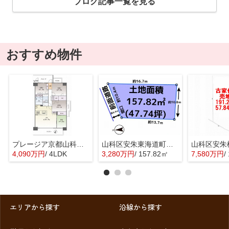
ブログ記事一覧を見る
おすすめ物件
プレージア京都山科東野
山科区安朱東海道町 売地
4,090万円
/ 4LDK
3,280万円
/ 157.82㎡
7,580万円
/
エリアから探す
沿線から探す