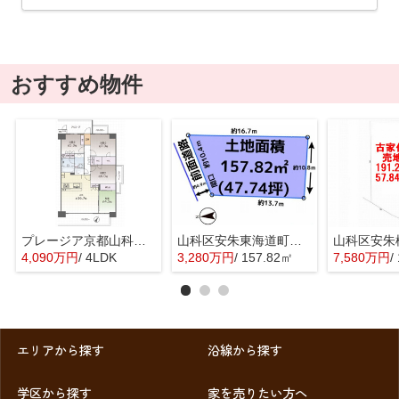
おすすめ物件
プレージア京都山科東野
山科区安朱東海道町 売地
4,090万円
/ 4LDK
3,280万円
/ 157.82㎡
7,580万円
/
エリアから探す
沿線から探す
学区から探す
家を売りたい方へ