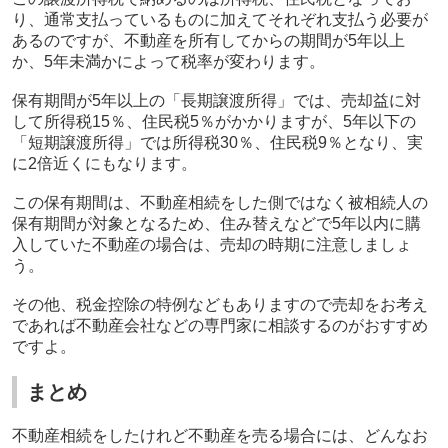
り、通常支払っているものに加えてそれぞれ支払う必要が
あるのですが、不動産を所有してからの期間が
5
年以上
か、
5
年未満かによって税率が変わります。
保有期間が
5
年以上の「長期譲渡所得」では、売却益に対
して所得税
15
％、住民税
5
％がかかりますが、
5
年以下の
「短期譲渡所得」では所得税
30
％、住民税
9
％となり、実
に
2
倍近くにもなります。
この保有期間は、不動産相続をした側ではなく被相続人の
保有期間が対象となるため、住み替えなどで
5
年以内に購
入していた不動産の場合は、売却の時期に注意しましょ
う。
その他、税金控除の特例などもありますので売却をお考え
であれば不動産会社などの専門家に相談するのがおすすめ
ですよ。
まとめ
不動産相続をしたけれど不動産を売る場合には、どんなお