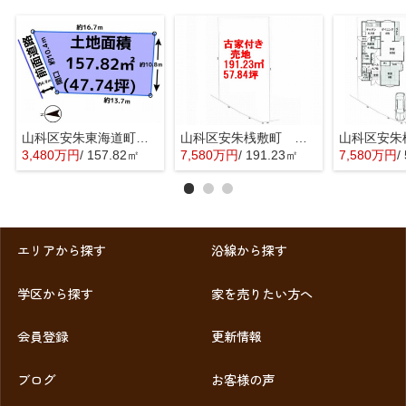
山科区安朱東海道町 売地
山科区安朱桟敷町 売地
3,480万円
/ 157.82㎡
7,580万円
/ 191.23㎡
7,580万円
/ 
エリアから探す
沿線から探す
学区から探す
家を売りたい方へ
会員登録
更新情報
ブログ
お客様の声