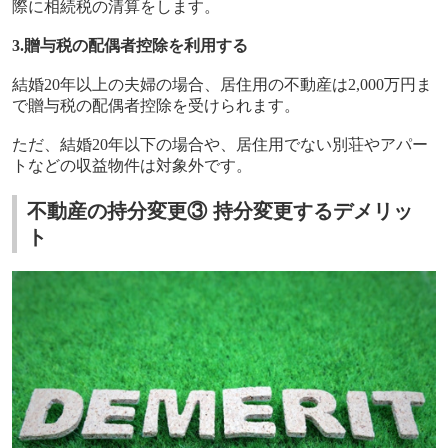
際に相続税の清算をします。
3.贈与税の配偶者控除を利用する
結婚
20
年以上の夫婦の場合、居住用の不動産は
2,000
万円ま
で贈与税の配偶者控除を受けられます。
ただ、結婚
20
年以下の場合や、居住用でない別荘やアパー
トなどの収益物件は対象外です。
不動産の持分変更③ 持分変更するデメリッ
ト