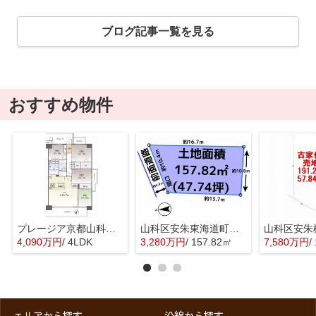
ブログ記事一覧を見る
おすすめ物件
プレージア京都山科東野
山科区安朱東海道町 売地
4,090万円
/ 4LDK
3,280万円
/ 157.82㎡
7,580万円
/
エリアから探す
沿線から探す