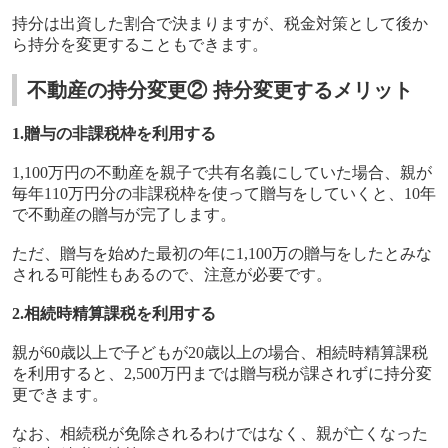
持分は出資した割合で決まりますが、税金対策として後か
ら持分を変更することもできます。
不動産の持分変更② 持分変更するメリット
1.贈与の非課税枠を利用する
1,100
万円の不動産を親子で共有名義にしていた場合、親が
毎年
110
万円分の非課税枠を使って贈与をしていくと、
10
年
で不動産の贈与が完了します。
ただ、贈与を始めた最初の年に
1,100
万の贈与をしたとみな
される可能性もあるので、注意が必要です。
2.相続時精算課税を利用する
親が
60
歳以上で子どもが
20
歳以上の場合、相続時精算課税
を利用すると、
2,500
万円までは贈与税が課されずに持分変
更できます。
なお、相続税が免除されるわけではなく、親が亡くなった