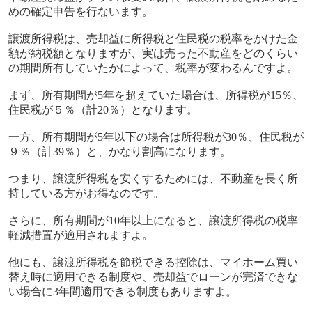
めの確定申告を行ないます。
譲渡所得税は、売却益に所得税と住民税の税率をかけた金
額が納税額となりますが、実は売った不動産をどのくらい
の期間所有していたかによって、税率が変わるんですよ。
まず、所有期間が
5
年を超えていた場合は、所得税が
15
％、
住民税が５％（計
20
％）となります。
一方、所有期間が
5
年以下の場合は所得税が
30
％、住民税が
９％（計
39
％）と、かなり割高になります。
つまり、譲渡所得税を安くするためには、不動産を長く所
持している方がお得なのです。
さらに、所有期間が
10
年以上になると、譲渡所得税の税率
軽減措置が適用されますよ。
他にも、譲渡所得税を節税できる控除は、マイホーム買い
替え時に適用できる制度や、売却益でローンが完済できな
い場合に
3
年間適用できる制度もありますよ。