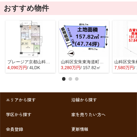
おすすめ物件
プレージア京都山科東野
山科区安朱東海道町 売地
4,090万円
/ 4LDK
3,280万円
/ 157.82㎡
7,580万円
/
エリアから探す
沿線から探す
学区から探す
家を売りたい方へ
会員登録
更新情報