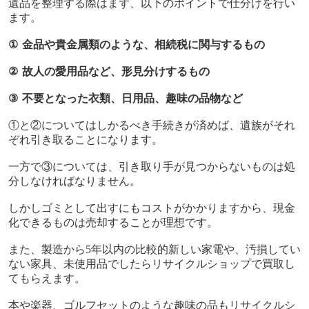
遺品を整理する際はまず、以下のポイントで仕分けを行い
ます。
①
金品や貴金属類のような、相続税に関与するもの
②
故人の愛用品など、形見分けするもの
③
不要となった衣類、日用品、趣味の品物など
①と②についてはしかるべき手続きが済めば、遺族がそれ
ぞれ引き取ることになります。
一方で③については、引き取り手が見つからないものは処
分しなければなりません。
しかしゴミとして出すにもコストがかかりますから、現金
化できるものは売却することが理想です。
また、製造から
5
年以内の比較的新しい家電や、汚損してい
ない家具、未使用品でしたらリサイクルショップで買取し
てもらえます。
本や楽器、ゴルフセットのような趣味の品もリサイクルシ