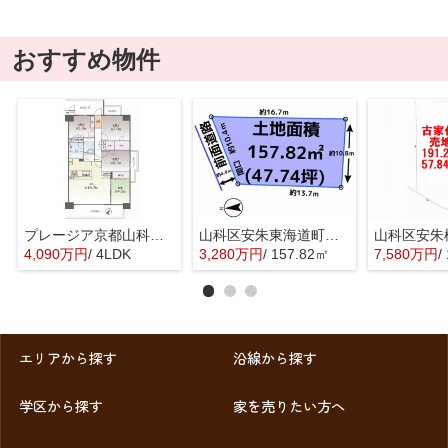
おすすめ物件
プレージア京都山科東野
山科区安朱東海道町 売地
4,090万円
/ 4LDK
3,280万円
/ 157.82㎡
7,580万円
/
エリアから探す
沿線から探す
学区から探す
家を売りたい方へ