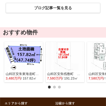
ブログ記事一覧を見る
おすすめ物件
山科区安朱東海道町 売地
山科区安朱桟敷町 売地
3,480万円
/ 157.82㎡
7,580万円
/ 191.23㎡
7,580万円
/ 
エリアから探す
沿線から探す