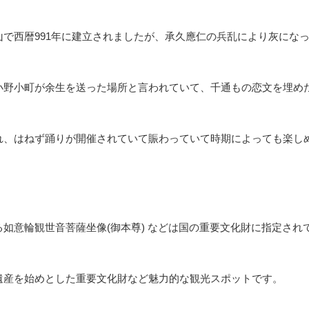
で西暦991年に建立されましたが、承久應仁の兵乱により灰になって
小野小町が余生を送った場所と言われていて、千通もの恋文を埋め
れ、はねず踊りが開催されていて賑わっていて時期によっても楽し
如意輪観世音菩薩坐像(御本尊) などは国の重要文化財に指定され
遺産を始めとした重要文化財など魅力的な観光スポットです。